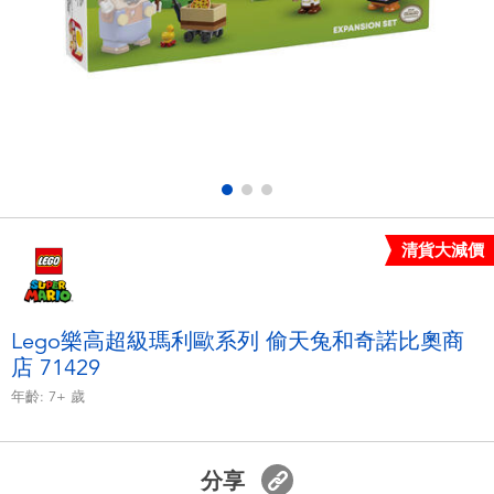
電子玩具
LEGO樂高
遊戲及拼圖系列
Barbie芭比
益智學習玩具
Disney Frozen迪士尼冰雪奇緣
戶外及運動用品
Marvel漫威
清貨大減價
派對用品
NERF熱火
角色扮演及造型系列
Play-Doh培樂多
Lego樂高超級瑪利歐系列 偷天兔和奇諾比奧商
店 71429
毛毛公仔玩具
年齡:
7+
歲
夏日
分享