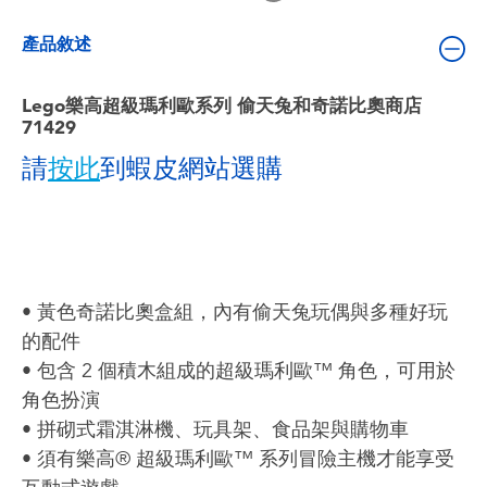
嬰兒及學前玩具
產品敘述
電池
Lego樂高超級瑪利歐系列 偷天兔和奇諾比奧商店
71429
任天堂 Switch
請
按此
到蝦皮網站選購
盲盒
角色收藏
• 黃色奇諾比奧盒組，內有偷天兔玩偶與多種好玩
生活雜貨
的配件
• 包含 2 個積木組成的超級瑪利歐™ 角色，可用於
角色扮演
• 拼砌式霜淇淋機、玩具架、食品架與購物車
• 須有樂高® 超級瑪利歐™ 系列冒險主機才能享受