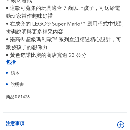
互動式遊戲
• 這款可蒐集的玩具適合 7 歲以上孩子，可送給電
動玩家當作趣味好禮
• 在成套的 LEGO® Super Mario™ 應用程式中找到
拼砌說明與更多精采內容
• 樂高® 超級瑪利歐™ 系列盒組精過精心設計，可
激發孩子的想像力
• 黃色奇諾比奧的商店寬逾 23 公分
包括
積木
說明書
商品# 81426
注意事項