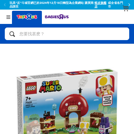
玩具"反"斗城官網已於2024年12月18日轉型為企業網站 購買商
蝦皮旗艦
或全省各門
品請至
店
市
返回
返回
分類目錄
品牌
查看所有
人氣英雄,角色扮演,射擊玩具
Toy Story玩具總動員
腳踏車,滑板車,騎乘車
Super Mario超級瑪利歐
拼砌組合及樂高LEGO
52TOYS
玩具車,貨車,火車及遙控系列
Fuggler
手工藝,文具,蠟筆,泥膠,畫板
Miniso名創優品
娃娃, 芭比,收藏公仔
playpop