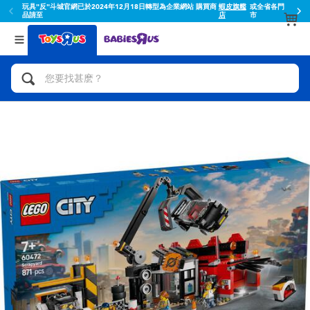
玩具"反"斗城官網已於2024年12月18日轉型為企業網站 購買商
蝦皮旗艦
或全省各門
品請至
店
市
返回
返回
分類目錄
品牌
查看所有
人氣英雄,角色扮演,射擊玩具
Toy Story玩具總動員
腳踏車,滑板車,騎乘車
Super Mario超級瑪利歐
拼砌組合及樂高LEGO
52TOYS
玩具車,貨車,火車及遙控系列
Fuggler
手工藝,文具,蠟筆,泥膠,畫板
Miniso名創優品
娃娃, 芭比,收藏公仔
playpop