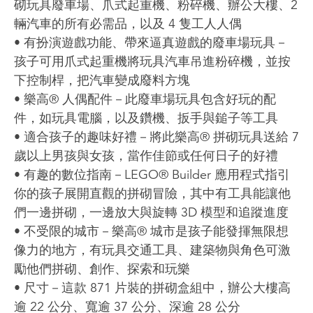
砌玩具廢車場、爪式起重機、粉碎機、辦公大樓、2
輛汽車的所有必需品，以及 4 隻工人人偶
• 有扮演遊戲功能、帶來逼真遊戲的廢車場玩具－
孩子可用爪式起重機將玩具汽車吊進粉碎機，並按
下控制桿，把汽車變成廢料方塊
• 樂高® 人偶配件－此廢車場玩具包含好玩的配
件，如玩具電腦，以及鑽機、扳手與鎚子等工具
• 適合孩子的趣味好禮－將此樂高® 拼砌玩具送給 7
歲以上男孩與女孩，當作佳節或任何日子的好禮
• 有趣的數位指南－LEGO® Builder 應用程式指引
你的孩子展開直觀的拼砌冒險，其中有工具能讓他
們一邊拼砌，一邊放大與旋轉 3D 模型和追蹤進度
• 不受限的城市－樂高® 城市是孩子能發揮無限想
像力的地方，有玩具交通工具、建築物與角色可激
勵他們拼砌、創作、探索和玩樂
• 尺寸－這款 871 片裝的拼砌盒組中，辦公大樓高
逾 22 公分、寬逾 37 公分、深逾 28 公分