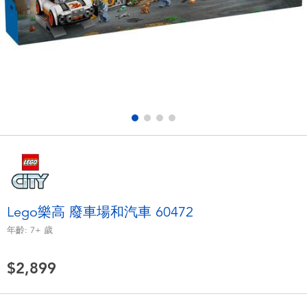
電子玩具
LEGO樂高
遊戲及拼圖系列
Barbie芭比
益智學習玩具
Disney Frozen迪士尼冰雪奇緣
戶外及運動用品
Marvel漫威
派對用品
NERF熱火
角色扮演及造型系列
Play-Doh培樂多
Lego樂高 廢車場和汽車 60472
年齡:
7+
歲
毛毛公仔玩具
$2,899
夏日