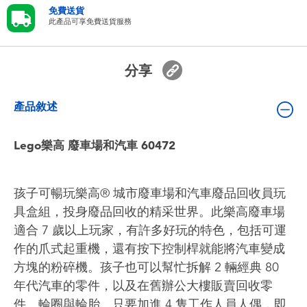
嬰兒及學前玩具
免費送貨
此產品可享免費送貨服務
電池
分享
任天堂 Switch
產品敘述
盲盒
Lego樂高 廢車場和汽車 60472
角色收藏
孩子可暢玩樂高® 城市廢車場和汽車廢品回收員玩
生活雜貨
具盒組，投身廢品回收的精采世界。此樂高廢車場
適合 7 歲以上玩家，有許多好玩的特色，包括可運
作的爪式起重機，還有按下控制桿就能將汽車變成
方塊的粉碎機。孩子也可以幫忙拆解 2 輛經典 80
年代汽車的零件，以及在舊辦公大樓販賣回收零
件、輪圈與輪胎。只要加進 4 隻工作人員人偶，即