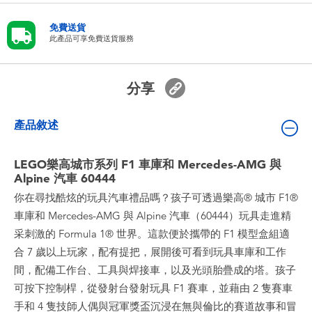
嬰兒及學前玩具
免費送貨
此產品可享免費送貨服務
電池
分享
任天堂 Switch
產品敘述
盲盒
LEGO樂高城市系列 F1 車庫和 Mercedes-AMG 與
角色收藏
Alpine 汽車 60444
你在尋找酷炫的玩具汽車禮品嗎？孩子可透過樂高® 城市 F1®
生活雜貨
車庫和 Mercedes-AMG 與 Alpine 汽車（60444）玩具走進精
采刺激的 Formula 1® 世界。這款便於攜帶的 F1 模型盒組適
合 7 歲以上玩家，配有提把，展開後可看到玩具車庫和工作
間，配備工作台、工具與焊接車，以及光頭胎疊成的塔。孩子
可按下控制桿，從發射台發射玩具 F1 賽車，並藉由 2 隻賽車
手和 4 隻技師人偶與冠軍獎盃沉浸在無與倫比的賽道故事和冒