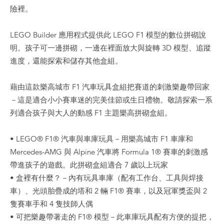
險裡。
LEGO Builder 應用程式提供此 LEGO F1 模型的數位拼砌說
明。孩子可一邊拼砌，一邊在裡面放大與旋轉 3D 模型、追蹤
進度，還能探索和儲存其他盒組。
藉由這款樂高城市 F1 汽車玩具盒組把賽道的刺激樂趣帶回家
－這是適合小小賽車迷的完美佳節或生日禮物。敬請探索一系
列適合孩子與大人的動感 F1 主題樂高拼砌盒組。
• LEGO® F1® 汽車與車庫玩具－用樂高城市 F1 車庫和
Mercedes-AMG 與 Alpine 汽車將 Formula 1® 賽車的刺激感
帶進孩子的遊戲。此拼砌盒組適合 7 歲以上玩家
• 盒裡有什麼？－內有玩具車庫（配有工作台、工具與焊接
車）、光頭胎疊成的塔和 2 輛 F1® 賽車，以及冠軍獎盃與 2
隻賽車手和 4 隻技師人偶
• 可把樂趣帶著走的 F1® 模型－此車庫玩具配有方便的提把，