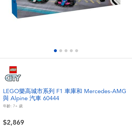
電子玩具
LEGO樂高
遊戲及拼圖系列
Barbie芭比
益智學習玩具
Disney Frozen迪士尼冰雪奇緣
戶外及運動用品
Marvel漫威
派對用品
NERF熱火
角色扮演及造型系列
Play-Doh培樂多
LEGO樂高城市系列 F1 車庫和 Mercedes-AMG
與 Alpine 汽車 60444
毛毛公仔玩具
年齡:
7+
歲
夏日
$2,869