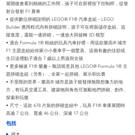
展開後會看到精緻的工作間，孩子可在那裡按下控制桿，從發
射台發射 F1 賽車
• 提供數位拼砌說明的 LEGO® F1® 汽車盒組－LEGO
Builder 應用程式內有拼砌說明，孩子可在裡面儲存盒組、追
蹤進度，還能一邊拼砌，一邊放大與旋轉 3D 模型
• 適合 Formula 1® 粉絲的玩具汽車好禮－用這款樂高® 城市
F1 主題盒組給你家小小賽車手一個驚喜。這個有趣的佳節或
生日送禮點子適合 7 歲以上男孩與女孩
• 更多極速 F1® 樂趣－敬請留意其他 LEGO® Formula 1® 主
題拼砌盒組（另售），全家一起拼砌、展示和比賽
• 不受限的世界－樂高® 城市是孩子能發揮無限想像力的地
方，有玩具交通工具、建築物與角色可激勵他們拼砌、創作、
探索和玩樂
• 尺寸－這款 678 片裝的拼砌盒組中，玩具 F1® 車庫展開時
高逾 7 公分、寬逾 46 公分、深逾 17 公分
包括
積木