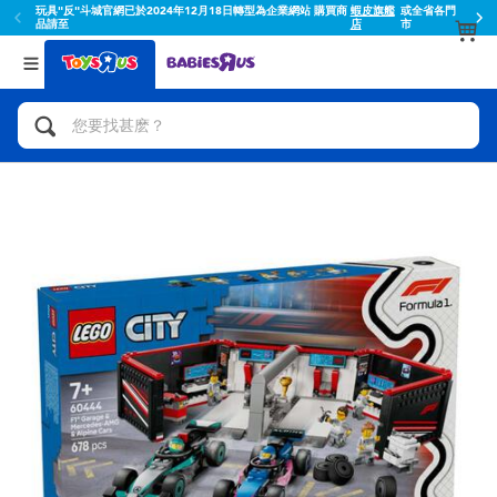
官網已於2024年12月18日轉型為企業網站 購買商
蝦皮旗艦
或全省各門
店
市
返回
返回
分類目錄
品牌
查看所有
人氣英雄,角色扮演,射擊玩具
Toy Story玩具總動員
腳踏車,滑板車,騎乘車
Super Mario超級瑪利歐
拼砌組合及樂高LEGO
52TOYS
玩具車,貨車,火車及遙控系列
Fuggler
手工藝,文具,蠟筆,泥膠,畫板
Miniso名創優品
娃娃, 芭比,收藏公仔
playpop