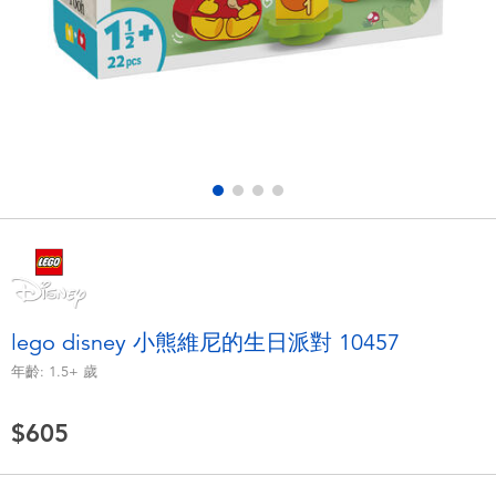
電子玩具
LEGO樂高
遊戲及拼圖系列
Barbie芭比
益智學習玩具
Disney Frozen迪士尼冰雪奇緣
戶外及運動用品
Marvel漫威
派對用品
NERF熱火
角色扮演及造型系列
Play-Doh培樂多
lego disney 小熊維尼的生日派對 10457
年齡:
1.5+
歲
毛毛公仔玩具
$605
夏日