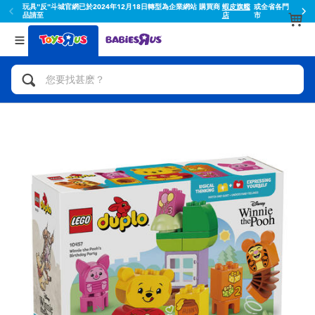
玩具"反"斗城官網已於2024年12月18日轉型為企業網站 購買商
蝦皮旗艦
或全省各門
品請至
店
市
返回
返回
分類目錄
品牌
查看所有
人氣英雄,角色扮演,射擊玩具
Toy Story玩具總動員
腳踏車,滑板車,騎乘車
Super Mario超級瑪利歐
拼砌組合及樂高LEGO
52TOYS
玩具車,貨車,火車及遙控系列
Fuggler
手工藝,文具,蠟筆,泥膠,畫板
Miniso名創優品
娃娃, 芭比,收藏公仔
playpop