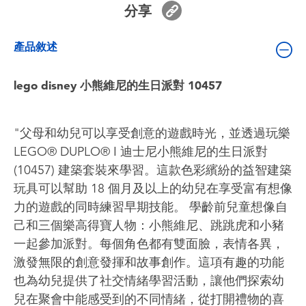
分享
嬰兒及學前玩具
產品敘述
電池
lego disney 小熊維尼的生日派對 10457
任天堂 Switch
盲盒
"父母和幼兒可以享受創意的遊戲時光，並透過玩樂
LEGO® DUPLO® ǀ 迪士尼小熊維尼的生日派對
角色收藏
(10457) 建築套裝來學習。這款色彩繽紛的益智建築
玩具可以幫助 18 個月及以上的幼兒在享受富有想像
生活雜貨
力的遊戲的同時練習早期技能。 學齡前兒童想像自
己和三個樂高得寶人物：小熊維尼、跳跳虎和小豬
一起參加派對。每個角色都有雙面臉，表情各異，
激發無限的創意發揮和故事創作。這項有趣的功能
也為幼兒提供了社交情緒學習活動，讓他們探索幼
兒在聚會中能感受到的不同情緒，從打開禮物的喜