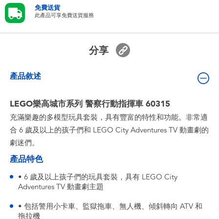
嬰兒及學前玩具
免費送貨
此產品可享免費送貨服務
電池
分享
任天堂 Switch
產品敘述
盲盒
LEGO樂高城市系列 警察行動指揮車 60315
充滿樂趣的多模型玩具套裝，具有豐富的特性和功能。非常適
角色收藏
合 6 歲及以上的孩子們和 LEGO City Adventures TV 動畫劇的
劇迷們。
生活雜貨
產品特色
• 6 歲及以上孩子們的玩具套裝，具有 LEGO City
Adventures TV 動畫劇主題
• 包括警用小卡車、監獄拖車、無人機、傾斜轉向 ATV 和
拖拉機