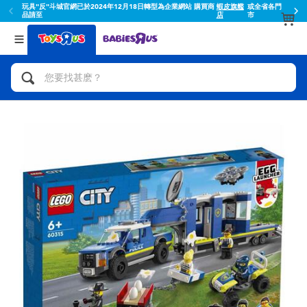
玩具"反"斗城官網已於2024年12月18日轉型為企業網站 購買商
蝦皮旗艦
或全省各門
品請至
店
市
返回
返回
分類目錄
品牌
查看所有
人氣英雄,角色扮演,射擊玩具
Toy Story玩具總動員
腳踏車,滑板車,騎乘車
Super Mario超級瑪利歐
拼砌組合及樂高LEGO
52TOYS
玩具車,貨車,火車及遙控系列
Fuggler
手工藝,文具,蠟筆,泥膠,畫板
Miniso名創優品
娃娃, 芭比,收藏公仔
playpop