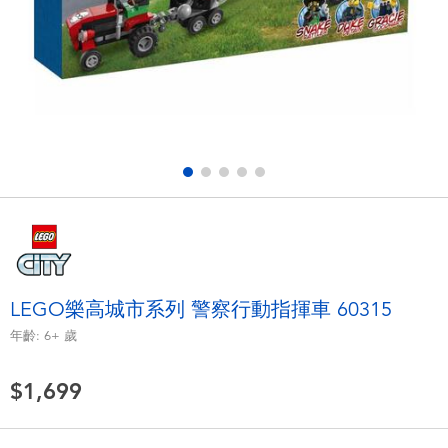
電子玩具
LEGO樂高
遊戲及拼圖系列
Barbie芭比
益智學習玩具
Disney Frozen迪士尼冰雪奇緣
戶外及運動用品
Marvel漫威
派對用品
NERF熱火
角色扮演及造型系列
Play-Doh培樂多
LEGO樂高城市系列 警察行動指揮車 60315
年齡:
6+
歲
毛毛公仔玩具
$1,699
夏日