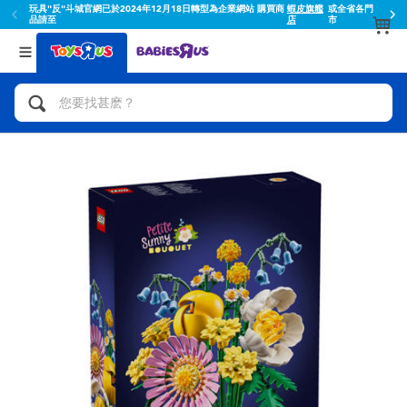
玩具"反"斗城官網已於2024年12月18日轉型為企業網站 購買商
蝦皮旗艦
或全省各門
品請至
店
市
返回
返回
分類目錄
品牌
查看所有
人氣英雄,角色扮演,射擊玩具
Toy Story玩具總動員
腳踏車,滑板車,騎乘車
Super Mario超級瑪利歐
拼砌組合及樂高LEGO
52TOYS
玩具車,貨車,火車及遙控系列
Fuggler
手工藝,文具,蠟筆,泥膠,畫板
Miniso名創優品
娃娃, 芭比,收藏公仔
playpop