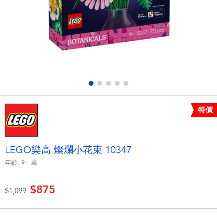
電子玩具
LEGO樂高
遊戲及拼圖系列
Barbie芭比
益智學習玩具
Disney Frozen迪士尼冰雪奇緣
戶外及運動用品
Marvel漫威
特價
派對用品
NERF熱火
角色扮演及造型系列
Play-Doh培樂多
LEGO樂高 燦爛小花束 10347
年齡:
9+
歲
毛毛公仔玩具
$875
價格從
至
$1,099
夏日