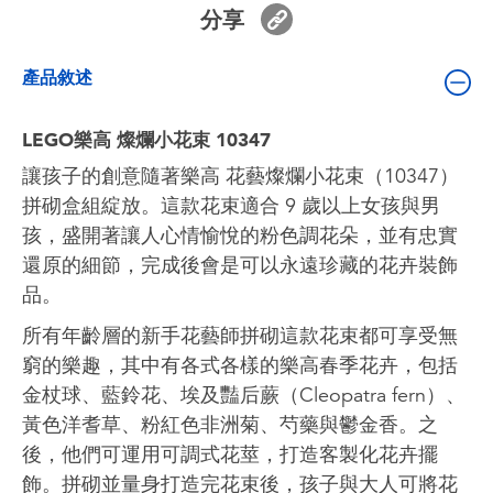
嬰兒及學前玩具
分享
產品敘述
電池
LEGO樂高 燦爛小花束 10347
任天堂 Switch
讓孩子的創意隨著樂高 花藝燦爛小花束（10347）
拼砌盒組綻放。這款花束適合 9 歲以上女孩與男
盲盒
孩，盛開著讓人心情愉悅的粉色調花朵，並有忠實
還原的細節，完成後會是可以永遠珍藏的花卉裝飾
角色收藏
品。
生活雜貨
所有年齡層的新手花藝師拼砌這款花束都可享受無
窮的樂趣，其中有各式各樣的樂高春季花卉，包括
金杖球、藍鈴花、埃及豔后蕨（Cleopatra fern）、
黃色洋耆草、粉紅色非洲菊、芍藥與鬱金香。之
後，他們可運用可調式花莖，打造客製化花卉擺
飾。拼砌並量身打造完花束後，孩子與大人可將花