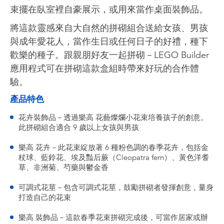
束擺在臥室裡自豪展示，或用來當作桌面裝飾品。
將這款靈感來自大自然的拼砌組合送給女孩、男孩
與成年愛花人，當作生日或任何日子的好禮，種下
歡樂的種子。跟親朋好友一起拼砌－LEGO Builder
應用程式可在拼砌這款盒組時帶來好玩的合作體
驗。
產品特色
花卉裝飾品－透過樂高 花藝燦爛小花束培養孩子的創意。
此拼砌組合適合 9 歲以上女孩與男孩
樂高 花卉－此花束綻放著 6 種粉色調的春季花卉，包括金
杖球、藍鈴花、埃及豔后蕨（Cleopatra fern）、黃色洋耆
草、非洲菊、芍藥與鬱金香
可調式花莖－包含可調式花莖，鼓勵拼砌者發揮創意，量身
打造自己的花束
樂高 裝飾品－這款春季花束拼砌完成後，可當作居家或辦