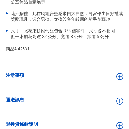
公室飾品自豪展示
花卉贈禮－此拼砌組合靈感來自大自然，可當作生日好禮或
獎勵玩具，適合男孩、女孩與各年齡層的新手花藝師
尺寸－此花束拼砌盒組包含 373 個零件，尺寸各不相同，
但一束插花高逾 22 公分、寬逾 8 公分、深逾 5 公分
商品# 42531
注意事項
運送訊息
退換貨條款說明