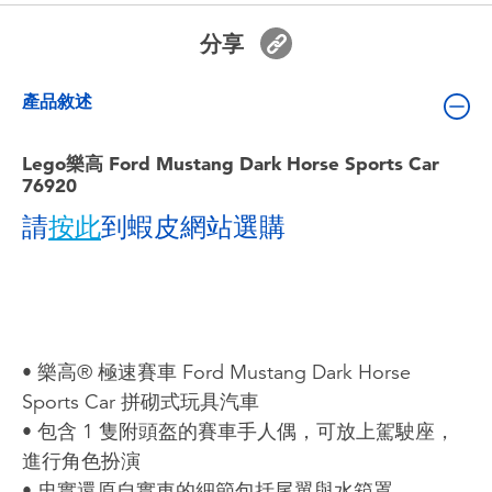
嬰兒及學前玩具
分享
電池
產品敘述
任天堂 Switch
Lego樂高 Ford Mustang Dark Horse Sports Car
76920
盲盒
請
按此
到蝦皮網站選購
角色收藏
生活雜貨
• 樂高® 極速賽車 Ford Mustang Dark Horse
Sports Car 拼砌式玩具汽車
• 包含 1 隻附頭盔的賽車手人偶，可放上駕駛座，
進行角色扮演
• 忠實還原自實車的細節包括尾翼與水箱罩