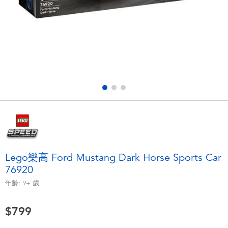
電子玩具
LEGO樂高
遊戲及拼圖系列
Barbie芭比
益智學習玩具
Disney Frozen迪士尼冰雪奇緣
戶外及運動用品
Marvel漫威
派對用品
NERF熱火
角色扮演及造型系列
Play-Doh培樂多
Lego樂高 Ford Mustang Dark Horse Sports Car
76920
毛毛公仔玩具
年齡:
9+
歲
夏日
$799