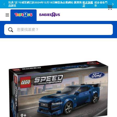
玩具"反"斗城官網已於2024年12月18日轉型為企業網站 購買商
蝦皮旗艦
或全省各門
品請至
店
市
返回
返回
分類目錄
品牌
查看所有
人氣英雄,角色扮演,射擊玩具
Toy Story玩具總動員
腳踏車,滑板車,騎乘車
Super Mario超級瑪利歐
拼砌組合及樂高LEGO
52TOYS
玩具車,貨車,火車及遙控系列
Fuggler
手工藝,文具,蠟筆,泥膠,畫板
Miniso名創優品
娃娃, 芭比,收藏公仔
playpop