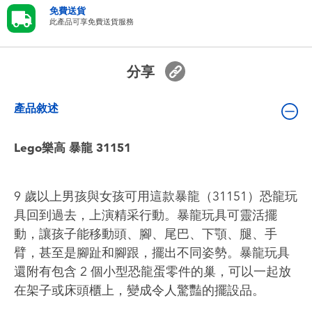
嬰兒及學前玩具
免費送貨
此產品可享免費送貨服務
電池
分享
任天堂 Switch
產品敘述
盲盒
Lego樂高 暴龍 31151
角色收藏
9 歲以上男孩與女孩可用這款暴龍（31151）恐龍玩
生活雜貨
具回到過去，上演精采行動。暴龍玩具可靈活擺
動，讓孩子能移動頭、腳、尾巴、下顎、腿、手
臂，甚至是腳趾和腳跟，擺出不同姿勢。暴龍玩具
還附有包含 2 個小型恐龍蛋零件的巢，可以一起放
在架子或床頭櫃上，變成令人驚豔的擺設品。