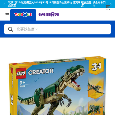
玩具"反"斗城官網已於2024年12月18日轉型為企業網站 購買商
蝦皮旗艦
或全省各門
品請至
店
市
返回
返回
分類目錄
品牌
查看所有
人氣英雄,角色扮演,射擊玩具
Toy Story玩具總動員
腳踏車,滑板車,騎乘車
Super Mario超級瑪利歐
拼砌組合及樂高LEGO
52TOYS
玩具車,貨車,火車及遙控系列
Fuggler
手工藝,文具,蠟筆,泥膠,畫板
Miniso名創優品
娃娃, 芭比,收藏公仔
playpop