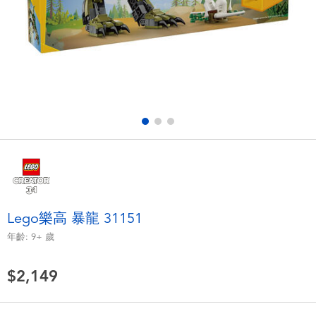
電子玩具
LEGO樂高
遊戲及拼圖系列
Barbie芭比
益智學習玩具
Disney Frozen迪士尼冰雪奇緣
戶外及運動用品
Marvel漫威
派對用品
NERF熱火
角色扮演及造型系列
Play-Doh培樂多
Lego樂高 暴龍 31151
年齡:
9+
歲
毛毛公仔玩具
$2,149
夏日