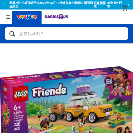
玩具"反"斗城官網已於2024年12月18日轉型為企業網站 購買商
蝦皮旗艦
或全省各門
品請至
店
市
返回
返回
分類目錄
品牌
查看所有
人氣英雄,角色扮演,射擊玩具
Toy Story玩具總動員
腳踏車,滑板車,騎乘車
Super Mario超級瑪利歐
拼砌組合及樂高LEGO
52TOYS
玩具車,貨車,火車及遙控系列
Fuggler
手工藝,文具,蠟筆,泥膠,畫板
Miniso名創優品
娃娃, 芭比,收藏公仔
playpop