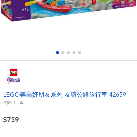
電子玩具
LEGO樂高
遊戲及拼圖系列
Barbie芭比
益智學習玩具
Disney Frozen迪士尼冰雪奇緣
戶外及運動用品
Marvel漫威
派對用品
NERF熱火
角色扮演及造型系列
Play-Doh培樂多
LEGO樂高好朋友系列 友誼公路旅行車 42659
年齡:
6+
歲
毛毛公仔玩具
$759
夏日