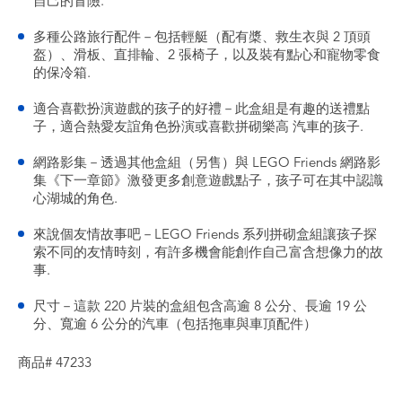
自己的冒險.
多種公路旅行配件－包括輕艇（配有槳、救生衣與 2 頂頭
盔）、滑板、直排輪、2 張椅子，以及裝有點心和寵物零食
的保冷箱.
適合喜歡扮演遊戲的孩子的好禮－此盒組是有趣的送禮點
子，適合熱愛友誼角色扮演或喜歡拼砌樂高 汽車的孩子.
網路影集－透過其他盒組（另售）與 LEGO Friends 網路影
集《下一章節》激發更多創意遊戲點子，孩子可在其中認識
心湖城的角色.
來說個友情故事吧－LEGO Friends 系列拼砌盒組讓孩子探
索不同的友情時刻，有許多機會能創作自己富含想像力的故
事.
尺寸－這款 220 片裝的盒組包含高逾 8 公分、長逾 19 公
分、寬逾 6 公分的汽車（包括拖車與車頂配件）
商品# 47233