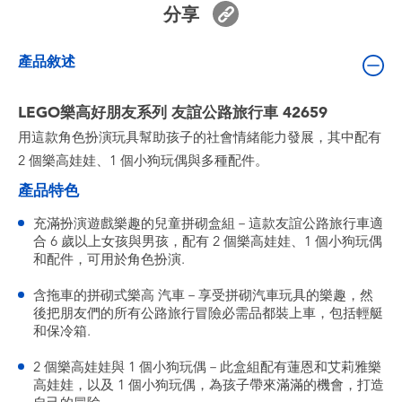
分享
嬰兒及學前玩具
產品敘述
電池
LEGO樂高好朋友系列 友誼公路旅行車 42659
任天堂 Switch
用這款角色扮演玩具幫助孩子的社會情緒能力發展，其中配有
2 個樂高娃娃、1 個小狗玩偶與多種配件。
盲盒
產品特色
角色收藏
充滿扮演遊戲樂趣的兒童拼砌盒組－這款友誼公路旅行車適
合 6 歲以上女孩與男孩，配有 2 個樂高娃娃、1 個小狗玩偶
和配件，可用於角色扮演.
生活雜貨
含拖車的拼砌式樂高 汽車－享受拼砌汽車玩具的樂趣，然
後把朋友們的所有公路旅行冒險必需品都裝上車，包括輕艇
和保冷箱.
2 個樂高娃娃與 1 個小狗玩偶－此盒組配有蓮恩和艾莉雅樂
高娃娃，以及 1 個小狗玩偶，為孩子帶來滿滿的機會，打造