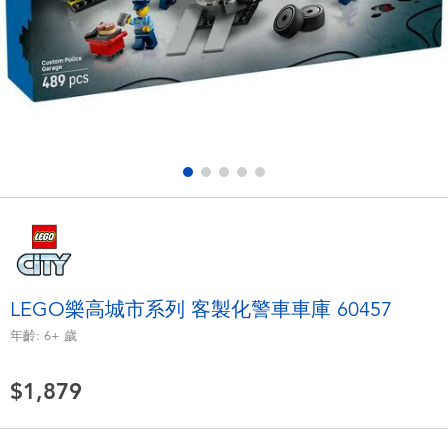
電子玩具
LEGO樂高
遊戲及拼圖系列
Barbie芭比
益智學習玩具
Disney Frozen迪士尼冰雪奇緣
戶外及運動用品
Marvel漫威
派對用品
NERF熱火
角色扮演及造型系列
Play-Doh培樂多
LEGO樂高城市系列 客製化警車車庫 60457
年齡:
6+
歲
毛毛公仔玩具
$1,879
夏日