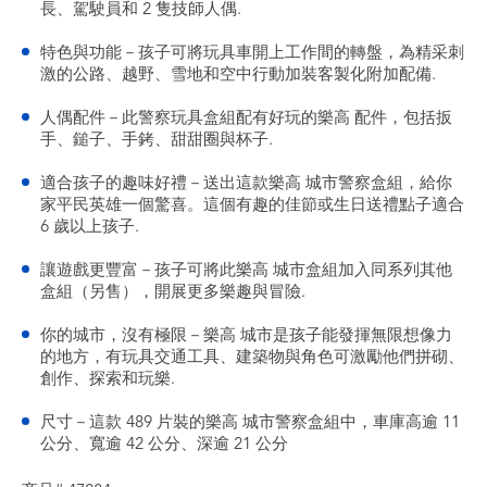
長、駕駛員和 2 隻技師人偶.
特色與功能－孩子可將玩具車開上工作間的轉盤，為精采刺
激的公路、越野、雪地和空中行動加裝客製化附加配備.
人偶配件－此警察玩具盒組配有好玩的樂高 配件，包括扳
手、鎚子、手銬、甜甜圈與杯子.
適合孩子的趣味好禮－送出這款樂高 城市警察盒組，給你
家平民英雄一個驚喜。這個有趣的佳節或生日送禮點子適合
6 歲以上孩子.
讓遊戲更豐富－孩子可將此樂高 城市盒組加入同系列其他
盒組（另售），開展更多樂趣與冒險.
你的城市，沒有極限－樂高 城市是孩子能發揮無限想像力
的地方，有玩具交通工具、建築物與角色可激勵他們拼砌、
創作、探索和玩樂.
尺寸－這款 489 片裝的樂高 城市警察盒組中，車庫高逾 11
公分、寬逾 42 公分、深逾 21 公分