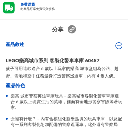
嬰兒及學前玩具
免費送貨
此產品可享免費送貨服務
電池
分享
任天堂 Switch
產品敘述
盲盒
LEGO樂高城市系列 客製化警車車庫 60457
孩子可用這款適合 6 歲以上玩家的樂高 城市盒組為公路、越
角色收藏
野、雪地和空中任務量身打造警察巡邏車，內有 4 隻人偶。
產品特色
生活雜貨
樂高 城市警察英雄車庫玩具－樂高城市客製化警車車庫適
合 6 歲以上現實生活的英雄，裡面有全地形警察冒險等著玩
家.
盒裡有什麼？－內有含模組化牆壁區塊的玩具車庫，以及配
有一系列客製化附加配備的警察巡邏車，此外還有警察局