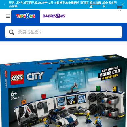
玩具"反"斗城官網已於2024年12月18日轉型為企業網站 購買商
蝦皮旗艦
或全省各門
品請至
店
市
返回
返回
分類目錄
品牌
查看所有
人氣英雄,角色扮演,射擊玩具
Toy Story玩具總動員
腳踏車,滑板車,騎乘車
Super Mario超級瑪利歐
拼砌組合及樂高LEGO
52TOYS
玩具車,貨車,火車及遙控系列
Fuggler
手工藝,文具,蠟筆,泥膠,畫板
Miniso名創優品
娃娃, 芭比,收藏公仔
playpop