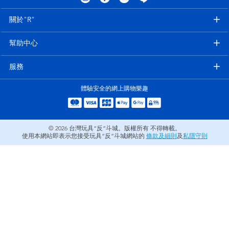
電子玩具
LEGO樂高
關於"R"
遊戲及拼圖系列
Barbie芭比
幫助中心
益智學習玩具
Disney Frozen迪士尼冰雪奇緣
服務
體驗安全的網上購物樂趣
戶外及運動用品
Marvel漫威
派對用品
NERF熱火
© 2026
台灣玩具“反”斗城。版權所有 不得轉載。
使用本網站即表示您接受玩具“反”斗城網站的
條款及細則
及
私隱守則
角色扮演及造型系列
Play-Doh培樂多
毛毛公仔玩具
夏日