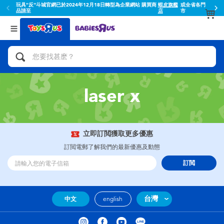
玩具"反"斗城官網已於2024年12月18日轉型為企業網站 購買商
蝦皮旗艦
或全省各門
品請至
店
市
返回
返回
分類目錄
品牌
查看所有
人氣英雄,角色扮演,射擊玩具
Toy Story玩具總動員
腳踏車,滑板車,騎乘車
Super Mario超級瑪利歐
laser x
拼砌組合及樂高LEGO
52TOYS
立即訂閲獲取更多優惠
玩具車,貨車,火車及遙控系列
Fuggler
訂閲電郵了解我們的最新優惠及動態
訂閲
手工藝,文具,蠟筆,泥膠,畫板
Miniso名創優品
娃娃, 芭比,收藏公仔
playpop
台灣
中文
english