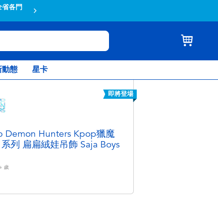
全省各門
蝦皮結帳輸入折扣碼TOYSR2026享
新動態
星卡
即將登場
p Demon Hunters Kpop獵魔
系列 扁扁絨娃吊飾 Saja Boys
+
歲