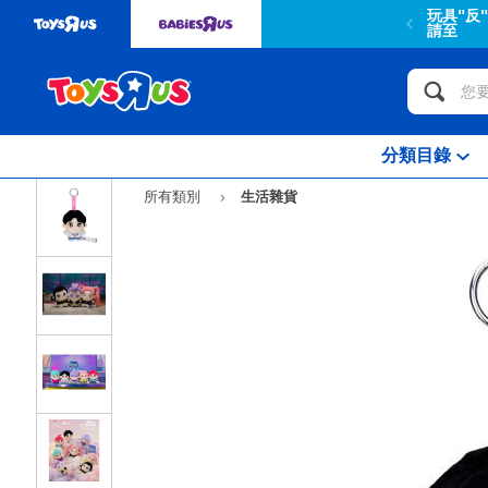
玩具"反
請至
分類目錄
所有類別
生活雜貨