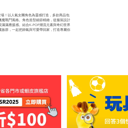
正式登場！以人氣女團角色為靈感打造，多款商品包
獵魔戰鬥風格。角色造型細節精緻，從服裝設計
滿滿應援感。結合K-POP潮流元素與奇幻世界
藏族群，一起把帥氣與可愛帶回家，打造專屬你