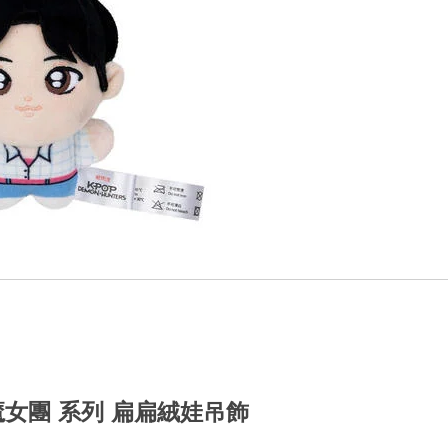
op獵魔女團 系列 扁扁絨娃吊飾