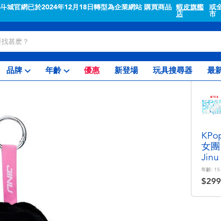
"斗城官網已於2024年12月18日轉型為企業網站 購買商品
蝦皮旗艦
或
店
市
品牌
年齡
優惠
新登場
玩具搜尋器
最
KPo
女團 
Jinu
年齡:
15
$299