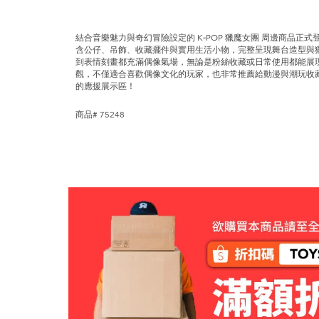
結合音樂魅力與奇幻冒險設定的 K‑POP 獵魔女團 周邊商品
含公仔、吊飾、收藏擺件與實用生活小物，完整呈現舞台造型與
到表情刻畫都充滿偶像氣場，無論是粉絲收藏或日常使用都能展現
觀，不僅適合喜歡偶像文化的玩家，也非常推薦給動漫與潮玩收
的應援展示區！
商品# 75248