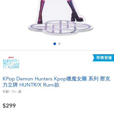
電子玩具
LEGO樂高
遊戲及拼圖系列
Barbie芭比
益智學習玩具
Disney Frozen迪士尼冰雪奇緣
戶外及運動用品
Marvel漫威
即將登場
派對用品
NERF熱火
角色扮演及造型系列
Play-Doh培樂多
KPop Demon Hunters Kpop獵魔女團 系列 壓克
力立牌 HUNTR/X Rumi款
毛毛公仔玩具
年齡:
15+
歲
夏日
$299