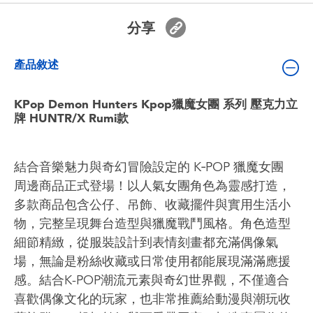
嬰兒及學前玩具
分享
電池
產品敘述
任天堂 Switch
KPop Demon Hunters Kpop獵魔女團 系列 壓克力立
牌 HUNTR/X Rumi款
盲盒
結合音樂魅力與奇幻冒險設定的 K‑POP 獵魔女團
角色收藏
周邊商品正式登場！以人氣女團角色為靈感打造，
多款商品包含公仔、吊飾、收藏擺件與實用生活小
生活雜貨
物，完整呈現舞台造型與獵魔戰鬥風格。角色造型
細節精緻，從服裝設計到表情刻畫都充滿偶像氣
場，無論是粉絲收藏或日常使用都能展現滿滿應援
感。結合K-POP潮流元素與奇幻世界觀，不僅適合
喜歡偶像文化的玩家，也非常推薦給動漫與潮玩收