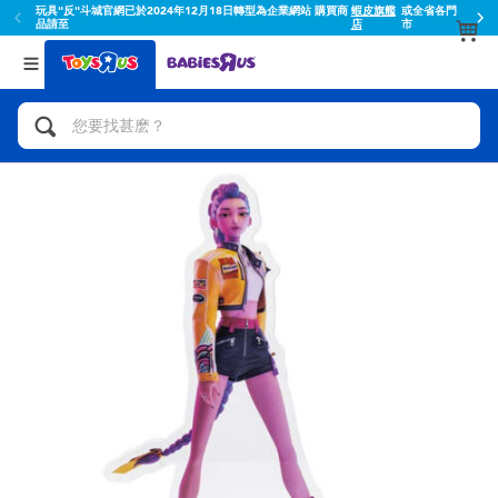
玩具"反"斗城官網已於2024年12月18日轉型為企業網站 購買商
蝦皮旗艦
或全省各門
品請至
店
市
返回
返回
分類目錄
品牌
查看所有
人氣英雄,角色扮演,射擊玩具
Toy Story玩具總動員
腳踏車,滑板車,騎乘車
Super Mario超級瑪利歐
拼砌組合及樂高LEGO
52TOYS
玩具車,貨車,火車及遙控系列
Fuggler
手工藝,文具,蠟筆,泥膠,畫板
Miniso名創優品
娃娃, 芭比,收藏公仔
playpop