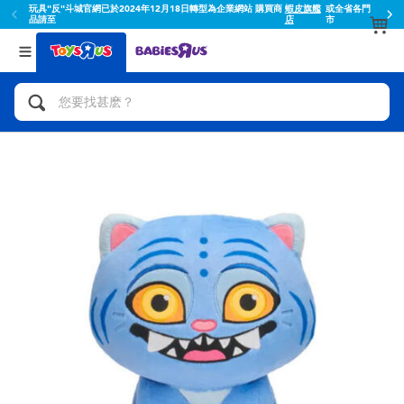
玩具"反"斗城官網已於2024年12月18日轉型為企業網站 購買商
蝦皮旗艦
或全省各門
品請至
店
市
返回
返回
分類目錄
品牌
查看所有
人氣英雄,角色扮演,射擊玩具
Toy Story玩具總動員
腳踏車,滑板車,騎乘車
Super Mario超級瑪利歐
拼砌組合及樂高LEGO
52TOYS
玩具車,貨車,火車及遙控系列
Fuggler
手工藝,文具,蠟筆,泥膠,畫板
Miniso名創優品
娃娃, 芭比,收藏公仔
playpop