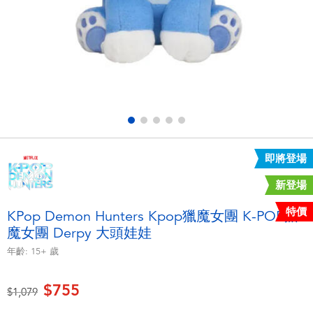
電子玩具
LEGO樂高
遊戲及拼圖系列
Barbie芭比
益智學習玩具
Disney Frozen迪士尼冰雪奇緣
戶外及運動用品
Marvel漫威
即將登場
派對用品
NERF熱火
新登場
角色扮演及造型系列
Play-Doh培樂多
特價
KPop Demon Hunters Kpop獵魔女團 K-POP獵
魔女團 Derpy 大頭娃娃
毛毛公仔玩具
年齡:
15+
歲
夏日
$755
價格從
至
$1,079