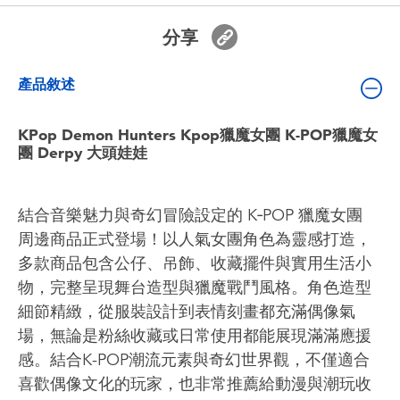
嬰兒及學前玩具
分享
電池
產品敘述
任天堂 Switch
KPop Demon Hunters Kpop獵魔女團 K-POP獵魔女
團 Derpy 大頭娃娃
盲盒
結合音樂魅力與奇幻冒險設定的 K‑POP 獵魔女團
角色收藏
周邊商品正式登場！以人氣女團角色為靈感打造，
多款商品包含公仔、吊飾、收藏擺件與實用生活小
生活雜貨
物，完整呈現舞台造型與獵魔戰鬥風格。角色造型
細節精緻，從服裝設計到表情刻畫都充滿偶像氣
場，無論是粉絲收藏或日常使用都能展現滿滿應援
感。結合K-POP潮流元素與奇幻世界觀，不僅適合
喜歡偶像文化的玩家，也非常推薦給動漫與潮玩收