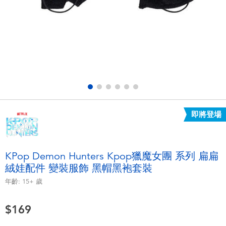
電子玩具
LEGO樂高
遊戲及拼圖系列
Barbie芭比
益智學習玩具
Disney Frozen迪士尼冰雪奇緣
戶外及運動用品
Marvel漫威
即將登場
派對用品
NERF熱火
角色扮演及造型系列
Play-Doh培樂多
KPop Demon Hunters Kpop獵魔女團 系列 扁扁
絨娃配件 變裝服飾 黑帽黑袍套裝
毛毛公仔玩具
年齡:
15+
歲
夏日
$169