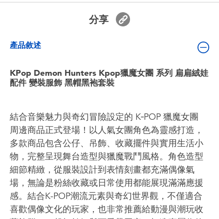
嬰兒及學前玩具
分享
電池
產品敘述
任天堂 Switch
KPop Demon Hunters Kpop獵魔女團 系列 扁扁絨娃
配件 變裝服飾 黑帽黑袍套裝
盲盒
結合音樂魅力與奇幻冒險設定的 K‑POP 獵魔女團
角色收藏
周邊商品正式登場！以人氣女團角色為靈感打造，
多款商品包含公仔、吊飾、收藏擺件與實用生活小
生活雜貨
物，完整呈現舞台造型與獵魔戰鬥風格。角色造型
細節精緻，從服裝設計到表情刻畫都充滿偶像氣
場，無論是粉絲收藏或日常使用都能展現滿滿應援
感。結合K-POP潮流元素與奇幻世界觀，不僅適合
喜歡偶像文化的玩家，也非常推薦給動漫與潮玩收