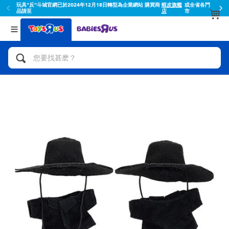
玩具"反"斗城官網已於2024年12月18日轉型為企業網站 購買商
蝦皮旗艦
或全省各門
品請至
店
市
返回
返回
分類目錄
品牌
查看所有
人氣英雄,角色扮演,射擊玩具
Toy Story玩具總動員
腳踏車,滑板車,騎乘車
Super Mario超級瑪利歐
拼砌組合及樂高LEGO
52TOYS
玩具車,貨車,火車及遙控系列
Fuggler
手工藝,文具,蠟筆,泥膠,畫板
Miniso名創優品
娃娃, 芭比,收藏公仔
playpop