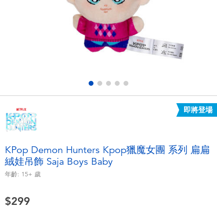
電子玩具
LEGO樂高
遊戲及拼圖系列
Barbie芭比
益智學習玩具
Disney Frozen迪士尼冰雪奇緣
戶外及運動用品
Marvel漫威
即將登場
派對用品
NERF熱火
角色扮演及造型系列
Play-Doh培樂多
KPop Demon Hunters Kpop獵魔女團 系列 扁扁
絨娃吊飾 Saja Boys Baby
毛毛公仔玩具
年齡:
15+
歲
夏日
$299