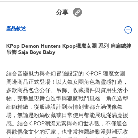
嬰兒及學前玩具
分享
電池
產品敘述
任天堂 Switch
KPop Demon Hunters Kpop獵魔女團 系列 扁扁絨娃
吊飾 Saja Boys Baby
盲盒
結合音樂魅力與奇幻冒險設定的 K‑POP 獵魔女團
角色收藏
周邊商品正式登場！以人氣女團角色為靈感打造，
多款商品包含公仔、吊飾、收藏擺件與實用生活小
生活雜貨
物，完整呈現舞台造型與獵魔戰鬥風格。角色造型
細節精緻，從服裝設計到表情刻畫都充滿偶像氣
場，無論是粉絲收藏或日常使用都能展現滿滿應援
感。結合K-POP潮流元素與奇幻世界觀，不僅適合
喜歡偶像文化的玩家，也非常推薦給動漫與潮玩收