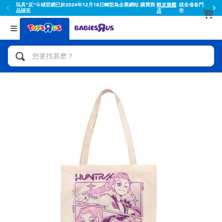
玩具"反"斗城官網已於2024年12月18日轉型為企業網站 購買商
蝦皮旗艦
或全省各門
品請至
店
市
返回
返回
分類目錄
品牌
查看所有
人氣英雄,角色扮演,射擊玩具
Toy Story玩具總動員
腳踏車,滑板車,騎乘車
Super Mario超級瑪利歐
拼砌組合及樂高LEGO
52TOYS
玩具車,貨車,火車及遙控系列
Fuggler
手工藝,文具,蠟筆,泥膠,畫板
Miniso名創優品
娃娃, 芭比,收藏公仔
playpop