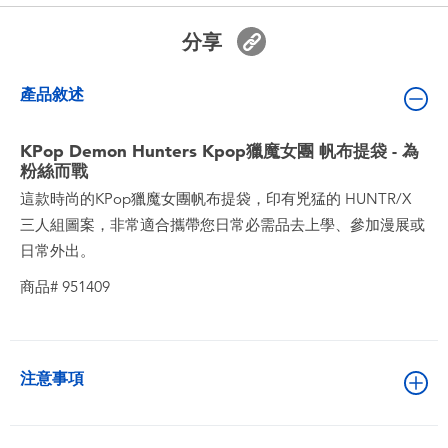
嬰兒及學前玩具
分享
電池
產品敘述
任天堂 Switch
KPop Demon Hunters Kpop獵魔女團 帆布提袋 - 為
粉絲而戰
盲盒
這款時尚的KPop獵魔女團帆布提袋，印有兇猛的 HUNTR/X
三人組圖案，非常適合攜帶您日常必需品去上學、參加漫展或
角色收藏
日常外出。
商品# 951409
生活雜貨
注意事項