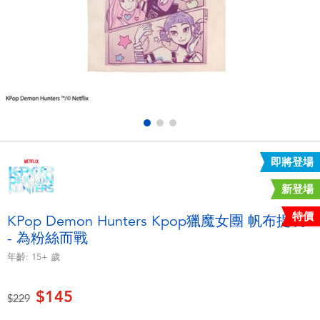
電子玩具
LEGO樂高
遊戲及拼圖系列
Barbie芭比
益智學習玩具
Disney Frozen迪士尼冰雪奇緣
戶外及運動用品
Marvel漫威
即將登場
派對用品
NERF熱火
新登場
角色扮演及造型系列
Play-Doh培樂多
特價
KPop Demon Hunters Kpop獵魔女團 帆布提袋
- 為粉絲而戰
毛毛公仔玩具
年齡:
15+
歲
夏日
$145
價格從
至
$229