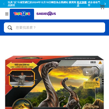
玩具"反"斗城官網已於2024年12月18日轉型為企業網站 購買商
蝦皮旗艦
或全省各門
品請至
店
市
返回
返回
分類目錄
品牌
查看所有
人氣英雄,角色扮演,射擊玩具
Toy Story玩具總動員
腳踏車,滑板車,騎乘車
Super Mario超級瑪利歐
拼砌組合及樂高LEGO
52TOYS
玩具車,貨車,火車及遙控系列
Fuggler
手工藝,文具,蠟筆,泥膠,畫板
Miniso名創優品
娃娃, 芭比,收藏公仔
playpop