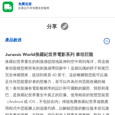
嬰兒及學前玩具
免費送貨
此產品可享免費送貨服務
電池
分享
任天堂 Switch
產品敘述
盲盒
Jurassic World侏羅紀世界電影系列 泰坦巨龍
侏羅紀世界重生的刺激感從陸地延伸到空中再到海洋，而這個
角色收藏
泰坦龍模型將所有的刺激感帶回家中！這個玩偶的脖子和尾巴
完全伸展開來，從頭到尾長 60 英寸。這款蜥腳類恐龍可以滿
生活雜貨
足任何恐龍愛好者的想像力，並可以作為任何恐龍收藏的補
充！泰坦龍擁有電影般精準的設計和可擺動的腿部、頸部和尾
巴，是侏羅紀世界重生中真正的巨像。使用相容的智慧型裝置
（Android 或 iOS，不包括在內）掃描免費侏羅紀世界遊戲應
用程式中恐龍腳上的追蹤代碼，以解鎖恐龍的數位版本並玩激