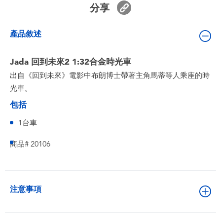
分享
嬰兒及學前玩具
產品敘述
電池
Jada 回到未來2 1:32合金時光車
任天堂 Switch
出自《回到未來》電影中布朗博士帶著主角馬蒂等人乘座的時
光車。
盲盒
包括
角色收藏
1台車
商品# 20106
生活雜貨
注意事項