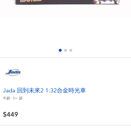
電子玩具
LEGO樂高
遊戲及拼圖系列
Barbie芭比
益智學習玩具
Disney Frozen迪士尼冰雪奇緣
戶外及運動用品
Marvel漫威
派對用品
NERF熱火
角色扮演及造型系列
Play-Doh培樂多
Jada 回到未來2 1:32合金時光車
年齡:
8+
歲
毛毛公仔玩具
$449
夏日