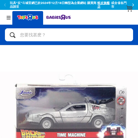
玩具"反"斗城官網已於2024年12月18日轉型為企業網站 購買商
蝦皮旗艦
或全省各門
品請至
店
市
返回
返回
分類目錄
品牌
查看所有
人氣英雄,角色扮演,射擊玩具
Toy Story玩具總動員
腳踏車,滑板車,騎乘車
Super Mario超級瑪利歐
拼砌組合及樂高LEGO
52TOYS
玩具車,貨車,火車及遙控系列
Fuggler
手工藝,文具,蠟筆,泥膠,畫板
Miniso名創優品
娃娃, 芭比,收藏公仔
playpop