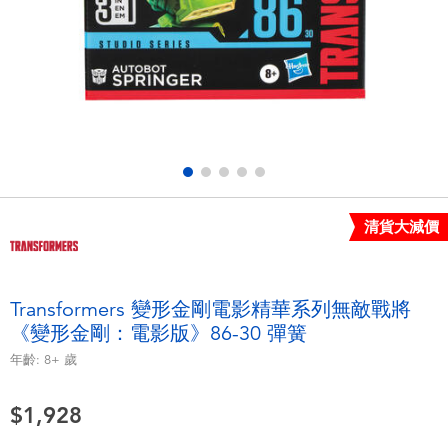
電子玩具
LEGO樂高
遊戲及拼圖系列
Barbie芭比
益智學習玩具
Disney Frozen迪士尼冰雪奇緣
戶外及運動用品
Marvel漫威
清貨大減價
派對用品
NERF熱火
角色扮演及造型系列
Play-Doh培樂多
Transformers 變形金剛電影精華系列無敵戰將
《變形金剛：電影版》86-30 彈簧
毛毛公仔玩具
年齡:
8+
歲
夏日
$1,928