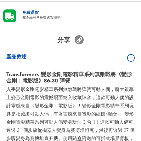
嬰兒及學前玩具
免費送貨
此產品可享免費送貨服務
電池
分享
任天堂 Switch
產品敘述
盲盒
Transformers 變形金剛電影精華系列無敵戰將《變形
角色收藏
金剛：電影版》86-30 彈簧
入手變形金剛電影精華系列無敵戰將彈簧可動人偶，將大銀幕
生活雜貨
上變形金剛電影的震撼場面納入收藏陣容，這款可動人偶的設
計靈感來自《變形金剛：電影版》！變形金剛電影精華系列玩
具是收藏級可動人偶，有著靈感來自電影的細節和配件。變形
金剛電影精華系列可動人偶變身玩法 3 合 1！這款可動人偶可
透過 31 個步驟從機器人變身為賽博坦坦克，然後再透過 27 個
步驟變身為賽博坦直升機。使用隨盒附送的可拆式場景背板，