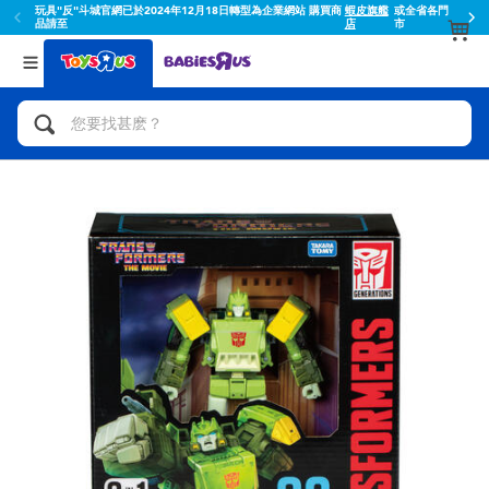
玩具"反"斗城官網已於2024年12月18日轉型為企業網站 購買商
蝦皮旗艦
或全省各門
品請至
店
市
返回
返回
分類目錄
品牌
查看所有
人氣英雄,角色扮演,射擊玩具
Toy Story玩具總動員
腳踏車,滑板車,騎乘車
Super Mario超級瑪利歐
拼砌組合及樂高LEGO
52TOYS
玩具車,貨車,火車及遙控系列
Fuggler
手工藝,文具,蠟筆,泥膠,畫板
Miniso名創優品
娃娃, 芭比,收藏公仔
playpop