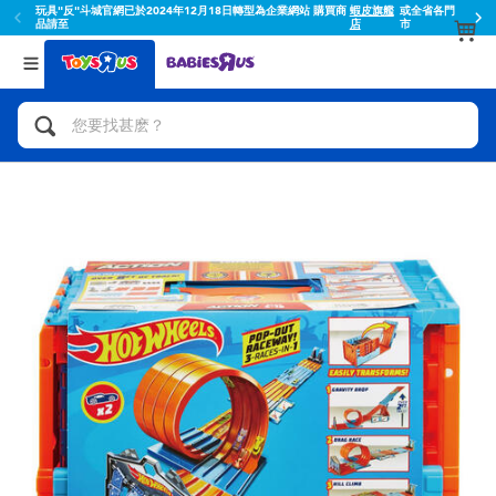
玩具"反"斗城官網已於2024年12月18日轉型為企業網站 購買商
蝦皮旗艦
或全省各門
品請至
店
市
返回
返回
分類目錄
品牌
查看所有
人氣英雄,角色扮演,射擊玩具
Toy Story玩具總動員
腳踏車,滑板車,騎乘車
Super Mario超級瑪利歐
拼砌組合及樂高LEGO
52TOYS
玩具車,貨車,火車及遙控系列
Fuggler
手工藝,文具,蠟筆,泥膠,畫板
Miniso名創優品
娃娃, 芭比,收藏公仔
playpop