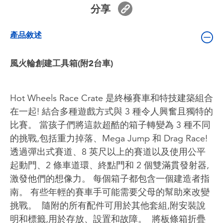
嬰兒及學前玩具
分享
產品敘述
電池
風火輪創建工具箱(附2台車)
任天堂 Switch
盲盒
Hot Wheels Race Crate 是終極賽車和特技建築組合
在一起! 結合多種遊戲方式與 3 種令人興奮且獨特的
角色收藏
比賽。 當孩子們將這款超酷的箱子轉變為 3 種不同
的挑戰,包括重力掉落、Mega Jump 和 Drag Race!
生活雜貨
透過彈出式賽道、8 英尺以上的賽道以及使用公平
起動門、2 條車道環、終點門和 2 個雙滿貫發射器,
激發他們的想像力。 每個箱子都包含一個建造者指
南。 有些年輕的賽車手可能需要父母的幫助來改變
挑戰。 ​ 隨附的所有配件可用於其他套組,附安裝說
明和標籤,用於存放、設置和故障。 ​ 將板條箱折疊