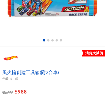
電子玩具
LEGO樂高
遊戲及拼圖系列
Barbie芭比
益智學習玩具
Disney Frozen迪士尼冰雪奇緣
戶外及運動用品
Marvel漫威
清貨大減價
派對用品
NERF熱火
角色扮演及造型系列
Play-Doh培樂多
風火輪創建工具箱(附2台車)
年齡:
6+
歲
毛毛公仔玩具
$988
價格從
至
$2,799
夏日