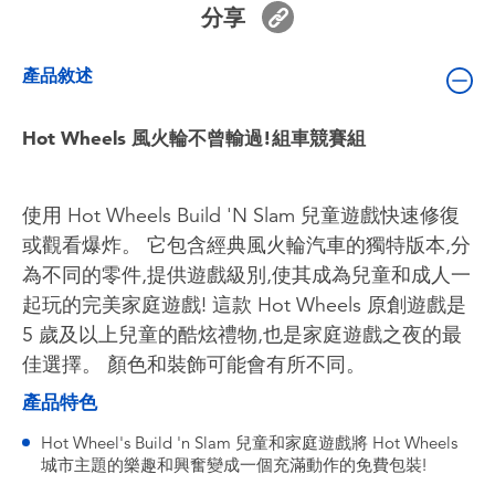
分享
嬰兒及學前玩具
產品敘述
電池
Hot Wheels 風火輪不曾輸過!組車競賽組
任天堂 Switch
盲盒
使用 Hot Wheels Build 'N Slam 兒童遊戲快速修復
或觀看爆炸。 它包含經典風火輪汽車的獨特版本,分
角色收藏
為不同的零件,提供遊戲級別,使其成為兒童和成人一
起玩的完美家庭遊戲! 這款 Hot Wheels 原創遊戲是
生活雜貨
5 歲及以上兒童的酷炫禮物,也是家庭遊戲之夜的最
佳選擇。 顏色和裝飾可能會有所不同。
產品特色
Hot Wheel's Build 'n Slam 兒童和家庭遊戲將 Hot Wheels
城市主題的樂趣和興奮變成一個充滿動作的免費包裝!