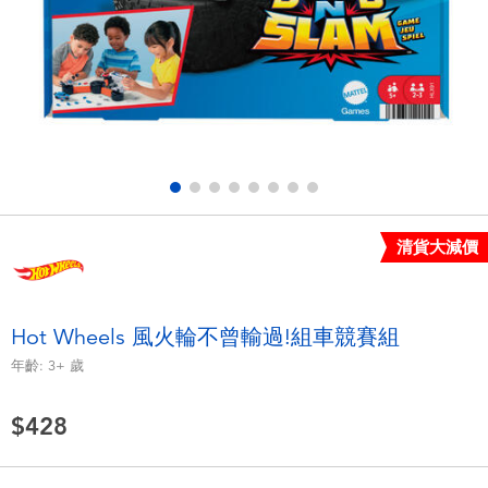
電子玩具
LEGO樂高
遊戲及拼圖系列
Barbie芭比
益智學習玩具
Disney Frozen迪士尼冰雪奇緣
戶外及運動用品
Marvel漫威
清貨大減價
派對用品
NERF熱火
角色扮演及造型系列
Play-Doh培樂多
Hot Wheels 風火輪不曾輸過!組車競賽組
年齡:
3+
歲
毛毛公仔玩具
$428
夏日