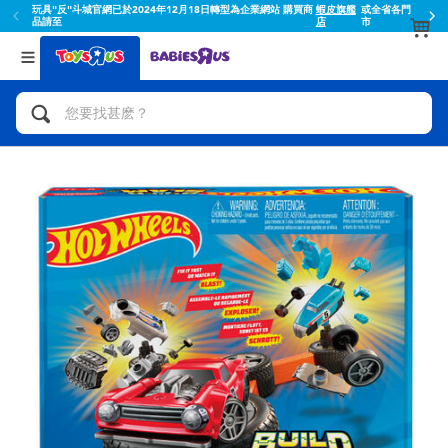
玩具"反"斗城官網已於2024年12月18日轉型為企業網站 購買商
蝦皮旗艦
或全省各門
品請至
店
市
返回
返回
分類目錄
品牌
查看所有
人氣英雄,角色扮演,射擊玩具
Toy Story玩具總動員
腳踏車,滑板車,騎乘車
Super Mario超級瑪利歐
拼砌組合及樂高LEGO
52TOYS
玩具車,貨車,火車及遙控系列
Fuggler
手工藝,文具,蠟筆,泥膠,畫板
Miniso名創優品
娃娃, 芭比,收藏公仔
playpop