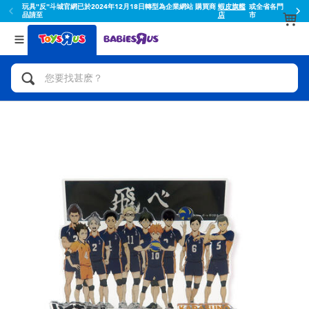
玩具"反"斗城官網已於2024年12月18日轉型為企業網站 購買商
蝦皮旗艦
或全省各門
品請至
店
市
返回
返回
分類目錄
品牌
查看所有
人氣英雄,角色扮演,射擊玩具
Toy Story玩具總動員
腳踏車,滑板車,騎乘車
Super Mario超級瑪利歐
拼砌組合及樂高LEGO
52TOYS
玩具車,貨車,火車及遙控系列
Fuggler
手工藝,文具,蠟筆,泥膠,畫板
Miniso名創優品
娃娃, 芭比,收藏公仔
playpop