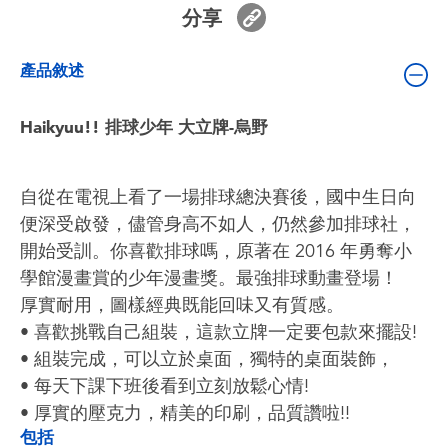
嬰兒及學前玩具
分享
產品敘述
電池
Haikyuu!! 排球少年 大立牌-烏野
任天堂 Switch
盲盒
自從在電視上看了一場排球總決賽後，國中生日向
便深受啟發，儘管身高不如人，仍然參加排球社，
角色收藏
開始受訓。你喜歡排球嗎，原著在 2016 年勇奪小
學館漫畫賞的少年漫畫獎。最強排球動畫登場！
生活雜貨
厚實耐用，圖樣經典既能回味又有質感。
• 喜歡挑戰自己組裝，這款立牌一定要包款來擺設!
• 組裝完成，可以立於桌面，獨特的桌面裝飾，
• 每天下課下班後看到立刻放鬆心情!
• 厚實的壓克力，精美的印刷，品質讚啦!!
包括