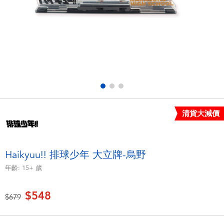
電子玩具
LEGO樂高
遊戲及拼圖系列
Barbie芭比
益智學習玩具
Disney Frozen迪士尼冰雪奇緣
戶外及運動用品
Marvel漫威
清貨大減價
派對用品
NERF熱火
角色扮演及造型系列
Play-Doh培樂多
Haikyuu!! 排球少年 大立牌-烏野
年齡:
15+
歲
毛毛公仔玩具
$548
價格從
至
$679
夏日