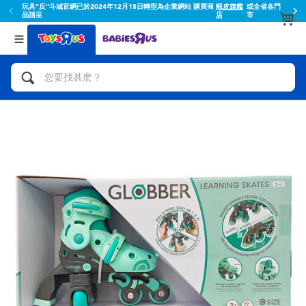
玩具"反"斗城官網已於2024年12月18日轉型為企業網站 購買商
蝦皮旗艦
或全省各門
品請至
店
市
返回
返回
分類目錄
品牌
查看所有
人氣英雄,角色扮演,射擊玩具
Toy Story玩具總動員
腳踏車,滑板車,騎乘車
Super Mario超級瑪利歐
拼砌組合及樂高LEGO
52TOYS
玩具車,貨車,火車及遙控系列
Fuggler
手工藝,文具,蠟筆,泥膠,畫板
Miniso名創優品
娃娃, 芭比,收藏公仔
playpop