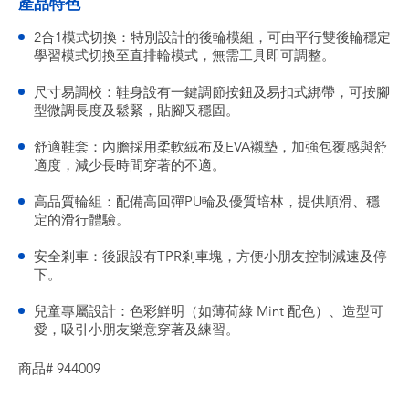
產品特色
2合1模式切換：特別設計的後輪模組，可由平行雙後輪穩定
學習模式切換至直排輪模式，無需工具即可調整。
尺寸易調校：鞋身設有一鍵調節按鈕及易扣式綁帶，可按腳
型微調長度及鬆緊，貼腳又穩固。
舒適鞋套：內膽採用柔軟絨布及EVA襯墊，加強包覆感與舒
適度，減少長時間穿著的不適。
高品質輪組：配備高回彈PU輪及優質培林，提供順滑、穩
定的滑行體驗。
安全剎車：後跟設有TPR剎車塊，方便小朋友控制減速及停
下。
兒童專屬設計：色彩鮮明（如薄荷綠 Mint 配色）、造型可
愛，吸引小朋友樂意穿著及練習。
商品# 944009