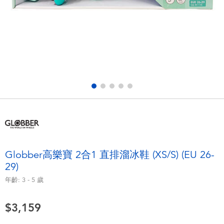
電子玩具
LEGO樂高
遊戲及拼圖系列
Barbie芭比
益智學習玩具
Disney Frozen迪士尼冰雪奇緣
戶外及運動用品
Marvel漫威
派對用品
NERF熱火
角色扮演及造型系列
Play-Doh培樂多
Globber高樂寶 2合1 直排溜冰鞋 (XS/S) (EU 26-
29)
毛毛公仔玩具
年齡:
3 - 5
歲
夏日
$3,159