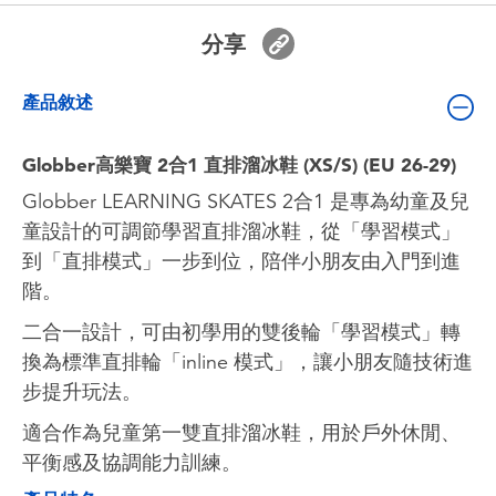
嬰兒及學前玩具
分享
電池
產品敘述
任天堂 Switch
Globber高樂寶 2合1 直排溜冰鞋 (XS/S) (EU 26-29)
Globber LEARNING SKATES 2合1 是專為幼童及兒
盲盒
童設計的可調節學習直排溜冰鞋，從「學習模式」
到「直排模式」一步到位，陪伴小朋友由入門到進
角色收藏
階。
二合一設計，可由初學用的雙後輪「學習模式」轉
生活雜貨
換為標準直排輪「inline 模式」，讓小朋友隨技術進
步提升玩法。
適合作為兒童第一雙直排溜冰鞋，用於戶外休閒、
平衡感及協調能力訓練。