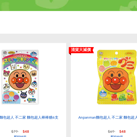
清貨大減價
an麵包超人 不二家 麵包超人棒棒糖6支
Anpanman麵包超人 不二家 麵包
價格從
至
價格從
至
$79
$48
$69
$48
暫時缺貨
暫時缺貨