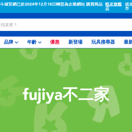
"斗城官網已於2024年12月18日轉型為企業網站 購買商品
蝦皮旗艦
或
店
市
品牌
年齡
優惠
新登場
玩具搜尋器
最
fujiya不二家