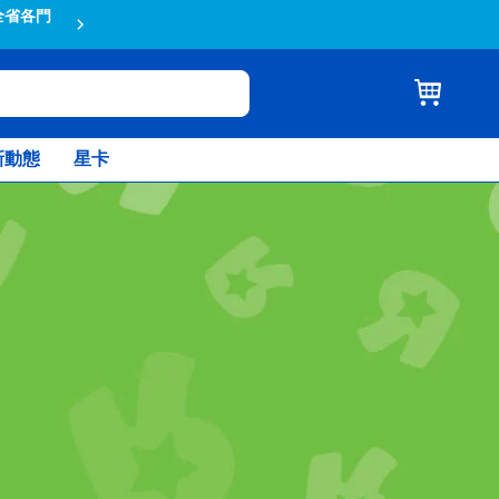
全省各門
蝦皮結帳輸入折扣碼TOYSR2026享
新動態
星卡