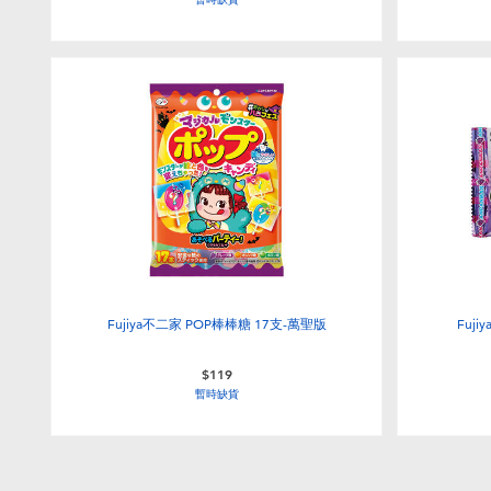
Fujiya不二家 POP棒棒糖 17支-萬聖版
Fuj
$119
暫時缺貨