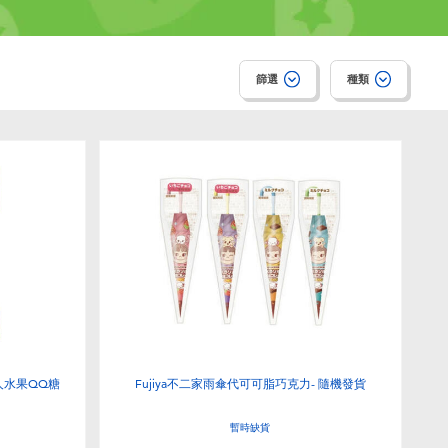
篩選
種類
超人水果QQ糖
Fujiya不二家雨傘代可可脂巧克力- 隨機發貨
暫時缺貨