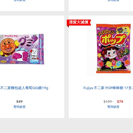
清貨大減價
iya不二家麵包超人葡萄QQ糖19g
Fujiya 不二家 POP棒棒糖 17
價格從
至
$49
$109
$78
暫時缺貨
暫時缺貨