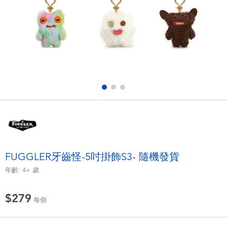
電子玩具
LEGO樂高
遊戲及拼圖系列
Barbie芭比
益智學習玩具
Disney Frozen迪士尼冰雪奇緣
戶外及運動用品
Marvel漫威
派對用品
NERF熱火
角色扮演及造型系列
Play-Doh培樂多
FUGGLER牙齒怪-5吋掛飾S3- 隨機發貨
年齡:
4+
歲
毛毛公仔玩具
$279
每個
夏日