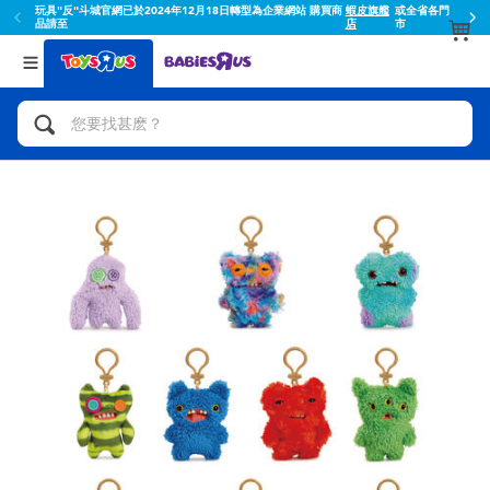
玩具"反"斗城官網已於2024年12月18日轉型為企業網站 購買商
蝦皮旗艦
或全省各門
品請至
店
市
返回
返回
分類目錄
品牌
查看所有
人氣英雄,角色扮演,射擊玩具
Toy Story玩具總動員
腳踏車,滑板車,騎乘車
Super Mario超級瑪利歐
拼砌組合及樂高LEGO
52TOYS
玩具車,貨車,火車及遙控系列
Fuggler
手工藝,文具,蠟筆,泥膠,畫板
Miniso名創優品
娃娃, 芭比,收藏公仔
playpop