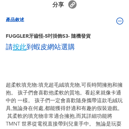
分享
嬰兒及學前玩具
產品敘述
電池
FUGGLER牙齒怪-5吋掛飾S3- 隨機發貨
任天堂 Switch
請
按此
到蝦皮網站選購
盲盒
角色收藏
超柔軟填充物:填充超毛絨填充物,可長時間擁抱和擁
生活雜貨
抱。 孩子們會喜歡他柔軟的質地。看起來就像卡通
中的 一樣。 孩子們一定會喜歡隨身攜帶這款毛絨玩
具,無論身在何處,都能獲得舒適和有趣的假裝遊戲。
​ 其柔軟的填充物非常適合擁抱,而其詳細功能將
TMNT 世界從電視直接帶到兒童手中。 無論是玩耍