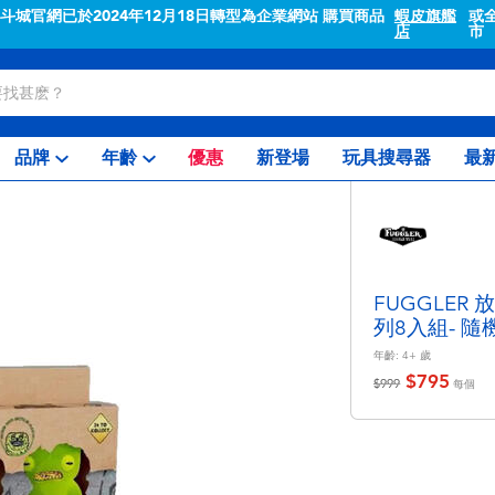
"斗城官網已於2024年12月18日轉型為企業網站 購買商品
蝦皮旗艦
或
店
市
品牌
年齡
優惠
新登場
玩具搜尋器
最
FUGGLER
列8入組- 隨
年齡:
4+
歲
$795
價格從
至
$999
每個