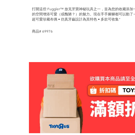
打開這些 Fuggler™ 放克牙寶神秘玩具之一，並為您的收藏
的空間增添可愛（或醜陋？）的魅力。現在手手腳腳都可以動了~
超可愛珍藏布偶 • 仿真牙齒設計為其特色 • 多款可收集"
商品# 69976