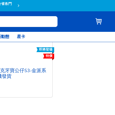
全省各門
蝦皮結帳輸入折扣碼TOYSR2026享
新動態
星卡
即將登場
特價
 放克牙寶公仔S3-金派系
機發貨