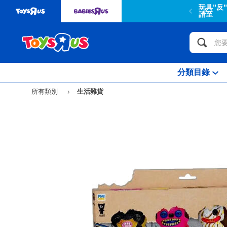
玩具"反
請至
分類目錄
所有類別
生活雜貨