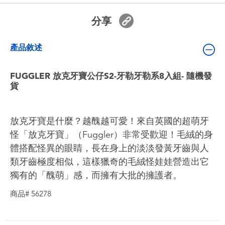
嬰兒及學前玩具
分享
電池
產品敘述
任天堂 Switch
FUGGLER 放克牙寶公仔S2-牙勒牙勒系8入組- 隨機發
貨
盲盒
放克牙寶是什麼？越醜越可愛！來自英國的超萌牙
角色收藏
怪「放克牙寶」（Fuggler）非常受歡迎！毛絨的身
體搭配怪異的眼睛，長在身上的淡淡發黃牙齒與人
生活雜貨
類牙齒極度相似，這樣獵奇的毛絨怪娃娃營造出它
獨有的「醜萌」感，而擁有大批的擁護者。
商品# 56278