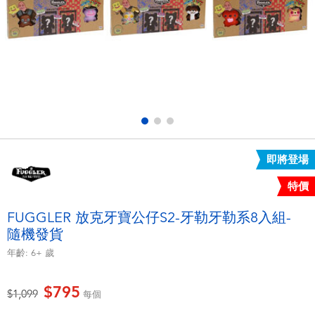
電子玩具
LEGO樂高
遊戲及拼圖系列
Barbie芭比
益智學習玩具
Disney Frozen迪士尼冰雪奇緣
戶外及運動用品
Marvel漫威
即將登場
派對用品
NERF熱火
特價
角色扮演及造型系列
Play-Doh培樂多
FUGGLER 放克牙寶公仔S2-牙勒牙勒系8入組-
隨機發貨
毛毛公仔玩具
年齡:
6+
歲
夏日
$795
價格從
至
$1,099
每個