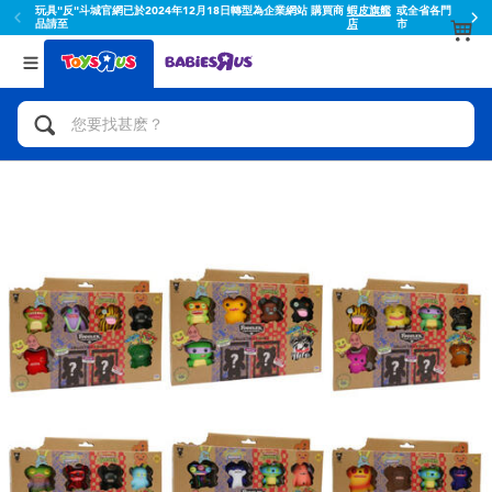
玩具"反"斗城官網已於2024年12月18日轉型為企業網站 購買商
蝦皮旗艦
或全省各門
品請至
店
市
返回
返回
分類目錄
品牌
查看所有
人氣英雄,角色扮演,射擊玩具
Toy Story玩具總動員
腳踏車,滑板車,騎乘車
Super Mario超級瑪利歐
拼砌組合及樂高LEGO
52TOYS
玩具車,貨車,火車及遙控系列
Fuggler
手工藝,文具,蠟筆,泥膠,畫板
Miniso名創優品
娃娃, 芭比,收藏公仔
playpop