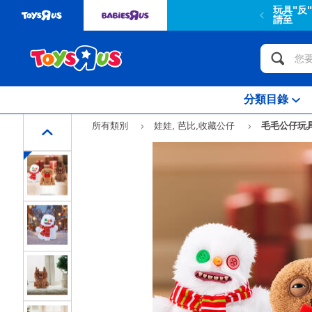
玩具"反
請至
分類目錄
所有類別
娃娃, 芭比,收藏公仔
毛毛公仔玩