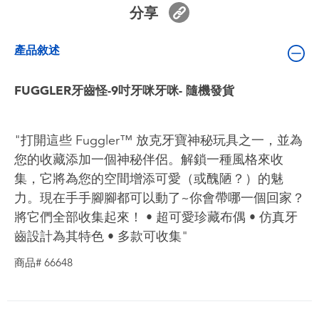
嬰兒及學前玩具
分享
產品敘述
電池
FUGGLER牙齒怪-9吋牙咪牙咪- 隨機發貨
任天堂 Switch
盲盒
"打開這些 Fuggler™ 放克牙寶神秘玩具之一，並為
您的收藏添加一個神秘伴侶。解鎖一種風格來收
角色收藏
集，它將為您的空間增添可愛（或醜陋？）的魅
力。現在手手腳腳都可以動了~你會帶哪一個回家？
生活雜貨
將它們全部收集起來！ • 超可愛珍藏布偶 • 仿真牙
齒設計為其特色 • 多款可收集"
商品# 66648