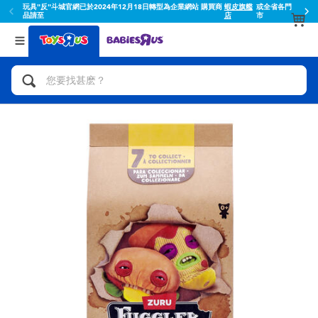
玩具"反"斗城官網已於2024年12月18日轉型為企業網站 購買商
蝦皮旗艦
或全省各門
品請至
店
市
返回
返回
分類目錄
品牌
查看所有
人氣英雄,角色扮演,射擊玩具
Toy Story玩具總動員
腳踏車,滑板車,騎乘車
Super Mario超級瑪利歐
拼砌組合及樂高LEGO
52TOYS
玩具車,貨車,火車及遙控系列
Fuggler
手工藝,文具,蠟筆,泥膠,畫板
Miniso名創優品
娃娃, 芭比,收藏公仔
playpop