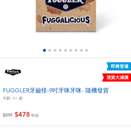
電子玩具
LEGO樂高
遊戲及拼圖系列
Barbie芭比
益智學習玩具
Disney Frozen迪士尼冰雪奇緣
戶外及運動用品
Marvel漫威
即將登場
派對用品
NERF熱火
清貨大減價
角色扮演及造型系列
Play-Doh培樂多
FUGGLER牙齒怪-9吋牙咪牙咪- 隨機發貨
年齡:
4+
歲
毛毛公仔玩具
$478
價格從
至
$599
每個
夏日