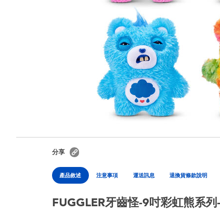
分享
產品敘述
注意事項
運送訊息
退換貨條款說明
FUGGLER牙齒怪-9吋彩虹熊系列