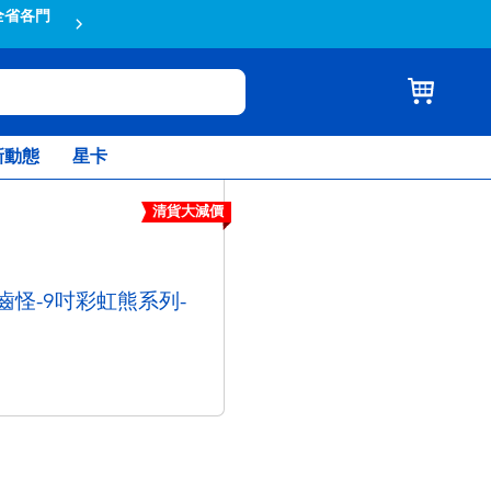
新動態
星卡
清貨大減價
牙齒怪-9吋彩虹熊系列-