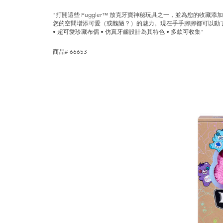
"打開這些 Fuggler™ 放克牙寶神秘玩具之一，並為您的收
您的空間增添可愛（或醜陋？）的魅力。現在手手腳腳都可以動
• 超可愛珍藏布偶 • 仿真牙齒設計為其特色 • 多款可收集"
商品# 66653