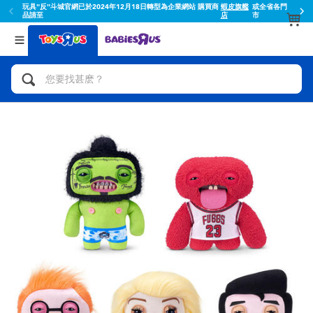
玩具"反"斗城官網已於2024年12月18日轉型為企業網站 購買商
蝦皮旗艦
或全省各門
品請至
店
市
返回
返回
分類目錄
品牌
查看所有
人氣英雄,角色扮演,射擊玩具
Toy Story玩具總動員
腳踏車,滑板車,騎乘車
Super Mario超級瑪利歐
拼砌組合及樂高LEGO
52TOYS
玩具車,貨車,火車及遙控系列
Fuggler
手工藝,文具,蠟筆,泥膠,畫板
Miniso名創優品
娃娃, 芭比,收藏公仔
playpop