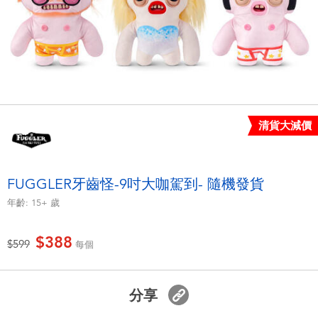
電子玩具
LEGO樂高
遊戲及拼圖系列
Barbie芭比
益智學習玩具
Disney Frozen迪士尼冰雪奇緣
戶外及運動用品
Marvel漫威
清貨大減價
派對用品
NERF熱火
FUGGLER牙齒怪-9吋大咖駕到- 隨機發貨
年齡:
15+
歲
角色扮演及造型系列
Play-Doh培樂多
$388
價格從
至
$599
每個
毛毛公仔玩具
夏日
分享