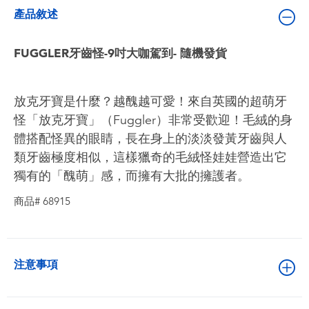
嬰兒及學前玩具
產品敘述
電池
FUGGLER牙齒怪-9吋大咖駕到- 隨機發貨
任天堂 Switch
放克牙寶是什麼？越醜越可愛！來自英國的超萌牙
怪「放克牙寶」（Fuggler）非常受歡迎！毛絨的身
盲盒
體搭配怪異的眼睛，長在身上的淡淡發黃牙齒與人
類牙齒極度相似，這樣獵奇的毛絨怪娃娃營造出它
角色收藏
獨有的「醜萌」感，而擁有大批的擁護者。
商品# 68915
生活雜貨
注意事項