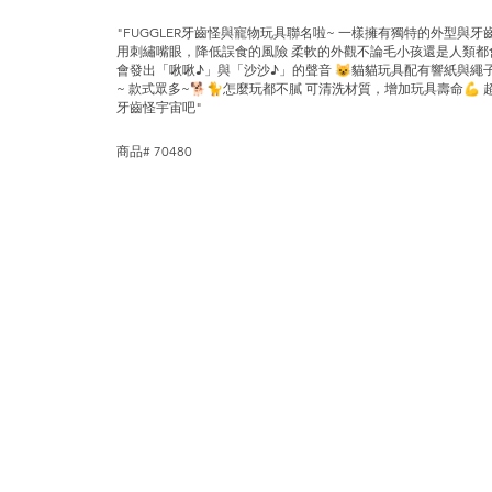
"FUGGLER牙齒怪與寵物玩具聯名啦~ 一樣擁有獨特的外型與
用刺繡嘴眼，降低誤食的風險 柔軟的外觀不論毛小孩還是人類都會
會發出「啾啾♪」與「沙沙♪」的聲音 😺貓貓玩具配有響紙與繩
~ 款式眾多~🐕🐈怎麼玩都不膩 可清洗材質，增加玩具壽命
牙齒怪宇宙吧"
商品# 70480