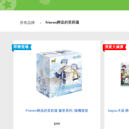
frieren葬送的芙莉蓮
所有品牌
即將登場
清貨大減價
Frieren葬送的芙莉蓮 徽章系列- 隨機發貨
kayou卡游
$99