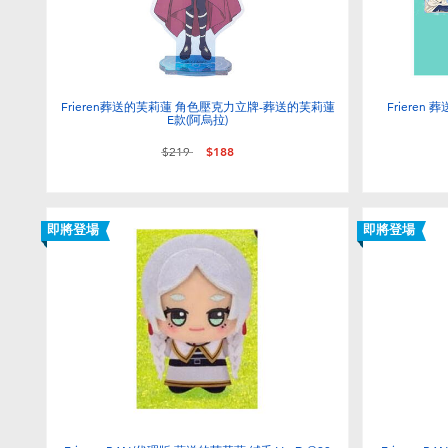
Frieren葬送的芙莉蓮 角色壓克力立牌-葬送的芙莉蓮
Friere
E款(阿烏拉)
價格從
至
$219
$188
即將登場
即將登場