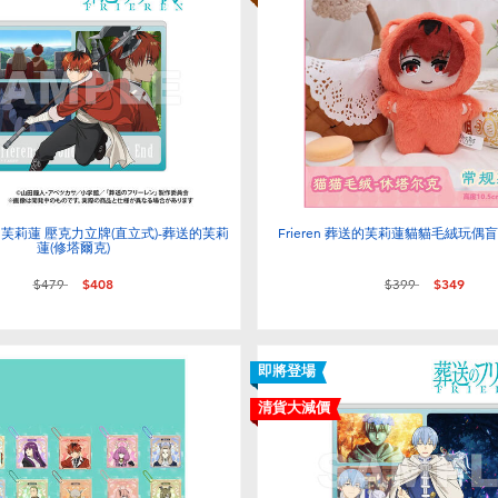
葬送的芙莉蓮 壓克力立牌(直立式)-葬送的芙莉
Frieren 葬送的芙莉蓮貓貓毛絨玩偶
蓮(修塔爾克)
價格從
至
價格從
至
$479
$408
$399
$349
即將登場
清貨大減價