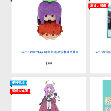
清貨大減價
Frieren 葬送的芙莉蓮趴趴頭-費倫和修塔爾克
Frieren
$299
即將登場
清貨大減價