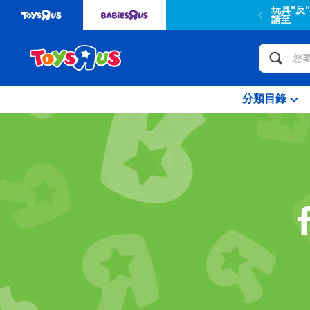
玩具"反
請至
分類目錄