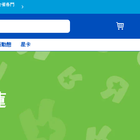
全省各門
蝦皮結帳輸入折扣碼TOYSR2026享
新動態
星卡
蓮