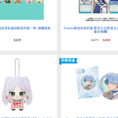
n 葬送的芙莉蓮掛飾系列第一彈- 隨機發貨
Frieren葬送的芙莉蓮 壓克力立牌(直立
蓮(欣梅爾)
價格從
至
$229
$479
$408
即將登場