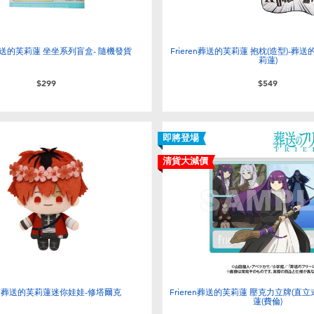
n 葬送的芙莉蓮 坐坐系列盲盒- 隨機發貨
Frieren葬送的芙莉蓮 抱枕(造型)-葬
莉蓮)
$299
$549
即將登場
清貨大減價
ren 葬送的芙莉蓮迷你娃娃-修塔爾克
Frieren葬送的芙莉蓮 壓克力立牌(直立
蓮(費倫)