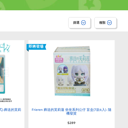
篩選
種類
即將登場
式)-葬送的芙莉
Frieren 葬送的芙莉蓮 坐坐系列公仔 盲盒(7款6入)- 隨
機發貨
$289