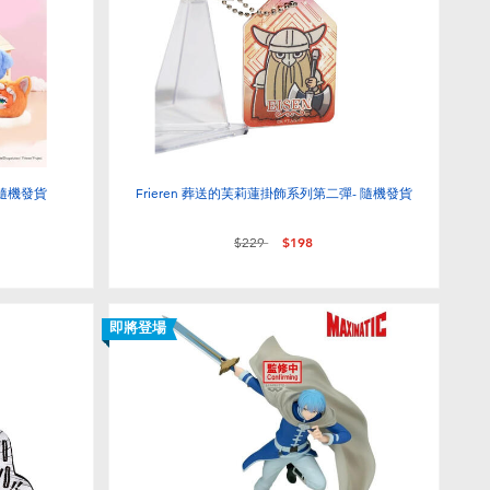
 隨機發貨
Frieren 葬送的芙莉蓮掛飾系列第二彈- 隨機發貨
價格從
至
$229
$198
即將登場