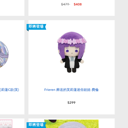
價格從
至
$479
$408
即將登場
芙莉蓮C款(芙)
Frieren 葬送的芙莉蓮迷你娃娃-費倫
$299
即將登場