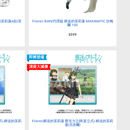
送的芙莉蓮A款(芙
Frieren BAN/代理版 葬送的芙莉蓮 MAXIMATIC 欣梅
爾 100
$599
即將登場
清貨大減價
式)-葬送的芙莉
Frieren葬送的芙莉蓮 壓克力立牌(直立式)-葬送的芙莉
蓮(尤蓓爾)