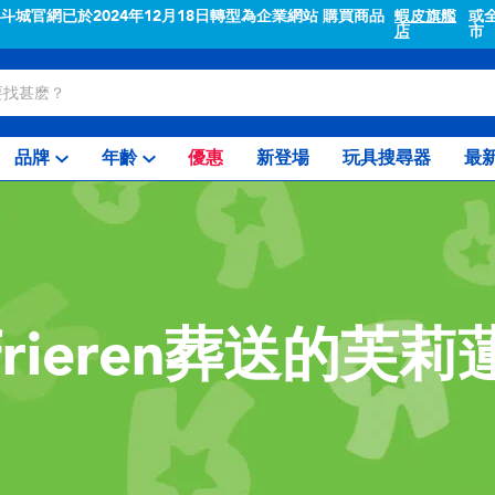
"斗城官網已於2024年12月18日轉型為企業網站 購買商品
蝦皮旗艦
或
店
市
品牌
年齡
優惠
新登場
玩具搜尋器
最
frieren葬送的芙莉