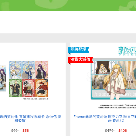
即將登場
清貨大減價
 葬送的芙莉蓮-冒險旅程收藏卡-永恒包-隨
Frieren葬送的芙莉蓮 壓克力立牌(直立
機發貨
蓮(賽莉耶)
價格從
至
價格從
至
$99
$58
$479
$408