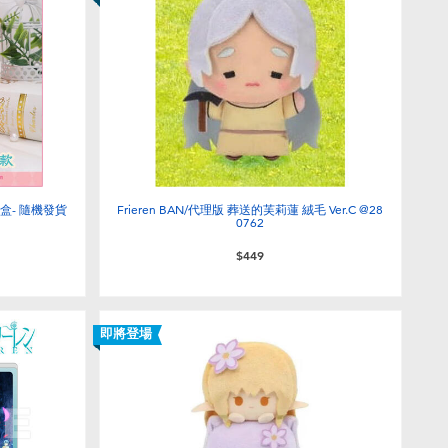
盲盒- 隨機發貨
Frieren BAN/代理版 葬送的芙莉蓮 絨毛 Ver.C @28
0762
$449
即將登場