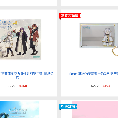
清貨大減價
 葬送的芙莉蓮壓克力擺件系列第二彈- 隨機發
Frieren 葬送的芙莉蓮掛飾系列第三
貨
價格從
至
價格從
至
$299
$258
$229
$198
即將登場