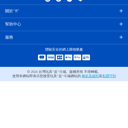
電子玩具
LEGO樂高
關於"R"
遊戲及拼圖系列
Barbie芭比
幫助中心
益智學習玩具
Disney Frozen迪士尼冰雪奇緣
服務
體驗安全的網上購物樂趣
戶外及運動用品
Marvel漫威
派對用品
NERF熱火
© 2026
台灣玩具“反”斗城。版權所有 不得轉載。
使用本網站即表示您接受玩具“反”斗城網站的
條款及細則
及
私隱守則
角色扮演及造型系列
Play-Doh培樂多
毛毛公仔玩具
夏日