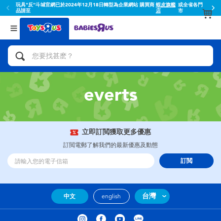
玩具"反"斗城官網已於2024年12月18日轉型為企業網站 購買商
蝦皮旗艦
或全省各門
品請至
店
市
返回
返回
分類目錄
品牌
查看所有
人氣英雄,角色扮演,射擊玩具
Toy Story玩具總動員
腳踏車,滑板車,騎乘車
Super Mario超級瑪利歐
everts
拼砌組合及樂高LEGO
52TOYS
立即訂閲獲取更多優惠
玩具車,貨車,火車及遙控系列
Fuggler
訂閲電郵了解我們的最新優惠及動態
訂閲
手工藝,文具,蠟筆,泥膠,畫板
Miniso名創優品
娃娃, 芭比,收藏公仔
playpop
台灣
中文
english