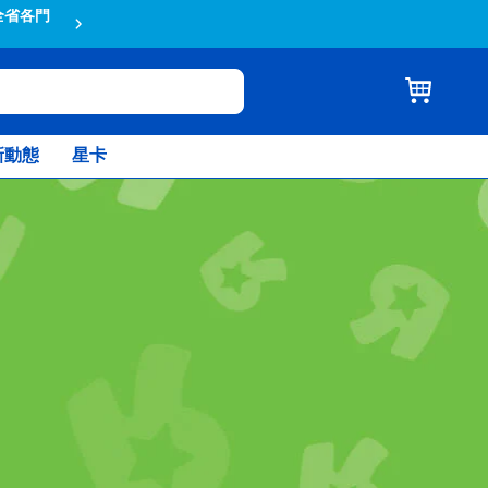
全省各門
蝦皮結帳輸入折扣碼TOYSR2026享
新動態
星卡