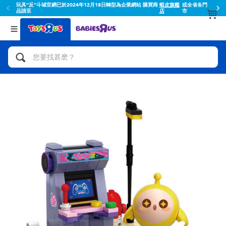
玩具"反"斗城官網已於2024年12月18日轉型為企業網站 購買商
蝦皮旗艦
或全省各門
品請至
店
市
返回
返回
分類目錄
品牌
查看所有
人氣英雄,角色扮演,射擊玩具
Toy Story玩具總動員
腳踏車,滑板車,騎乘車
Super Mario超級瑪利歐
拼砌組合及樂高LEGO
52TOYS
玩具車,貨車,火車及遙控系列
Fuggler
手工藝,文具,蠟筆,泥膠,畫板
Miniso名創優品
娃娃, 芭比,收藏公仔
playpop