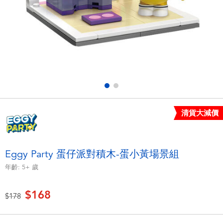
電子玩具
LEGO樂高
遊戲及拼圖系列
Barbie芭比
益智學習玩具
Disney Frozen迪士尼冰雪奇緣
戶外及運動用品
Marvel漫威
清貨大減價
派對用品
NERF熱火
角色扮演及造型系列
Play-Doh培樂多
Eggy Party 蛋仔派對積木-蛋小黃場景組
年齡:
5+
歲
毛毛公仔玩具
$168
價格從
至
$178
夏日