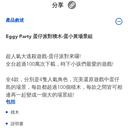
嬰兒及學前玩具
分享
產品敘述
電池
Eggy Party 蛋仔派對積木-蛋小黃場景組
任天堂 Switch
盲盒
超人氣大逃殺遊戲-蛋仔派對來囉!
全台超過100萬次下載，時下小孩們最愛的遊戲!
角色收藏
全4款，分別是4隻人氣角色，完美還原遊戲中蛋仔
生活雜貨
島的場景，每款都超過100個積木，每款之間皆可相
連再一起變成一個大的場景組!
包括
積木
說明書