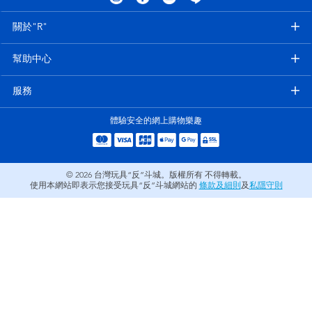
電子玩具
LEGO樂高
關於"R"
遊戲及拼圖系列
Barbie芭比
幫助中心
益智學習玩具
Disney Frozen迪士尼冰雪奇緣
服務
體驗安全的網上購物樂趣
戶外及運動用品
Marvel漫威
派對用品
NERF熱火
© 2026
台灣玩具“反”斗城。版權所有 不得轉載。
使用本網站即表示您接受玩具“反”斗城網站的
條款及細則
及
私隱守則
角色扮演及造型系列
Play-Doh培樂多
毛毛公仔玩具
夏日