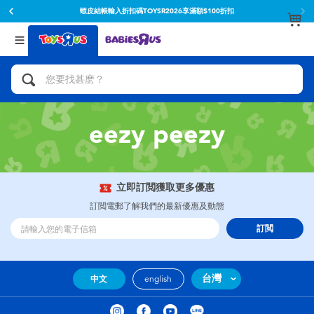
蝦皮結帳輸入折扣碼TOYSR2026享滿額$100折扣
返回
返回
分類目錄
品牌
查看所有
人氣英雄,角色扮演,射擊玩具
Toy Story玩具總動員
腳踏車,滑板車,騎乘車
Super Mario超級瑪利歐
eezy peezy
拼砌組合及樂高LEGO
52TOYS
立即訂閲獲取更多優惠
玩具車,貨車,火車及遙控系列
Fuggler
訂閲電郵了解我們的最新優惠及動態
訂閲
手工藝,文具,蠟筆,泥膠,畫板
Miniso名創優品
娃娃, 芭比,收藏公仔
playpop
台灣
中文
english