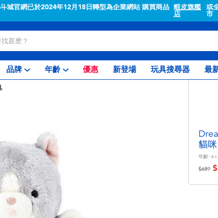
"斗城官網已於2024年12月18日轉型為企業網站 購買商品
蝦皮旗艦
或
店
市
品牌
年齡
優惠
新登場
玩具搜尋器
最
具
Dre
貓咪
年齡:
6+
$
價格從
至
$689