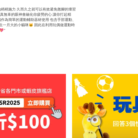
地稍稍施力 久而久之就可以有效避免翹腳的壞習
純真無辜的眼神會融化你疲勞的心 讓你打起精
伴偶作為簡單的運動輔助器材使用 包含手部運動、
剛出生一月大的小貓咪🐱 因此在利用玩偶做運動時
"