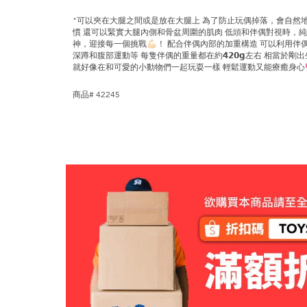
"可以夾在大腿之間或是放在大腿上 為了防止玩偶掉落，會自然
慣 還可以緊實大腿內側和骨盆周圍的肌肉 低頭和伴偶對視時，
神，迎接每一個挑戰💪🏻！ 配合伴偶內部的加重構造 可以利用
深蹲和腹部運動等 每隻伴偶的重量都在約𝟰𝟮𝟬𝗴左右 相當於
就好像在和可愛的小動物們一起玩耍一樣 輕鬆運動又能療癒身心
商品# 42245