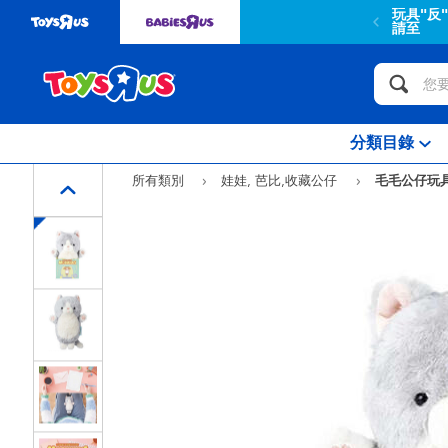
玩具"反
請至
分類目錄
所有類別
娃娃, 芭比,收藏公仔
毛毛公仔玩