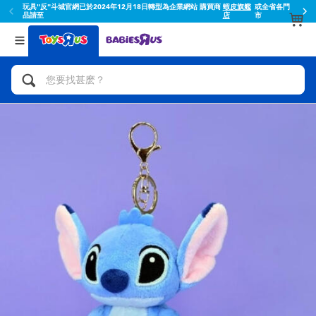
玩具"反"斗城官網已於2024年12月18日轉型為企業網站 購買商
蝦皮旗艦
或全省各門
品請至
店
市
返回
返回
分類目錄
品牌
查看所有
人氣英雄,角色扮演,射擊玩具
Toy Story玩具總動員
腳踏車,滑板車,騎乘車
Super Mario超級瑪利歐
拼砌組合及樂高LEGO
52TOYS
玩具車,貨車,火車及遙控系列
Fuggler
手工藝,文具,蠟筆,泥膠,畫板
Miniso名創優品
娃娃, 芭比,收藏公仔
playpop