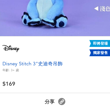
電子玩具
LEGO樂高
遊戲及拼圖系列
Barbie芭比
益智學習玩具
Disney Frozen迪士尼冰雪奇緣
戶外及運動用品
Marvel漫威
即將登場
獨家發售
派對用品
NERF熱火
Disney Stitch 3"史迪奇吊飾
年齡:
3+
歲
角色扮演及造型系列
Play-Doh培樂多
$169
毛毛公仔玩具
夏日
分享