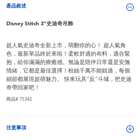
嬰兒及學前玩具
產品敘述
電池
Disney Stitch 3"史迪奇吊飾
任天堂 Switch
超人氣史迪奇全新上市，萌翻你的心！ 超人氣角
色，最新單品終於來啦！柔軟舒適的布料，適合緊
盲盒
抱，給你滿滿的療癒感。無論是陪伴日常還是安撫
情緒，它都是最佳選擇！粉絲千萬不能錯過，每個
角色收藏
細節都展現超萌魅力。 快來玩具“反”斗城，把史迪
奇帶回家吧！
生活雜貨
商品# 75342
注意事項