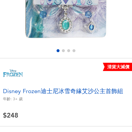
電子玩具
LEGO樂高
遊戲及拼圖系列
Barbie芭比
益智學習玩具
Disney Frozen迪士尼冰雪奇緣
戶外及運動用品
Marvel漫威
清貨大減價
派對用品
NERF熱火
角色扮演及造型系列
Play-Doh培樂多
Disney Frozen迪士尼冰雪奇緣艾沙公主首飾組
年齡:
3+
歲
毛毛公仔玩具
$248
夏日