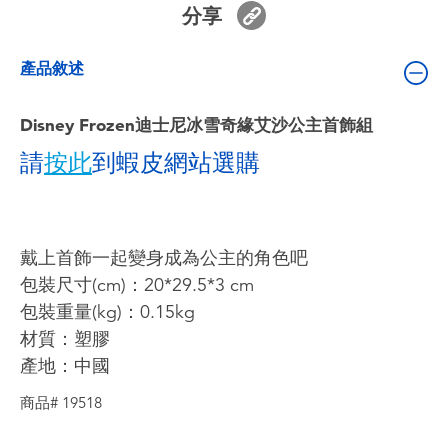
分享
嬰兒及學前玩具
產品敘述
電池
Disney Frozen迪士尼冰雪奇緣艾沙公主首飾組
任天堂 Switch
請
按此
到蝦皮網站選購
盲盒
角色收藏
戴上首飾一起變身成為公主的角色吧
包裝尺寸(cm)：20*29.5*3 cm
生活雜貨
包裝重量(kg)：0.15kg
材質：塑膠
產地：中國
商品# 19518