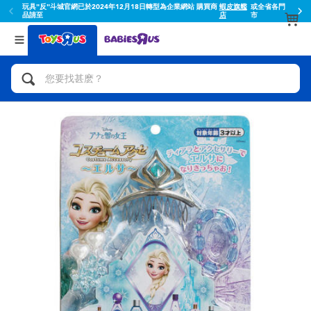
玩具"反"斗城官網已於2024年12月18日轉型為企業網站 購買商
蝦皮旗艦
或全省各門
品請至
店
市
返回
返回
分類目錄
品牌
查看所有
人氣英雄,角色扮演,射擊玩具
Toy Story玩具總動員
腳踏車,滑板車,騎乘車
Super Mario超級瑪利歐
拼砌組合及樂高LEGO
52TOYS
玩具車,貨車,火車及遙控系列
Fuggler
手工藝,文具,蠟筆,泥膠,畫板
Miniso名創優品
娃娃, 芭比,收藏公仔
playpop