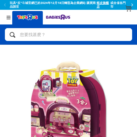
玩具"反"斗城官網已於2024年12月18日轉型為企業網站 購買商
蝦皮旗艦
或全省各門
品請至
店
市
返回
返回
分類目錄
品牌
查看所有
人氣英雄,角色扮演,射擊玩具
Toy Story玩具總動員
腳踏車,滑板車,騎乘車
Super Mario超級瑪利歐
拼砌組合及樂高LEGO
52TOYS
玩具車,貨車,火車及遙控系列
Fuggler
手工藝,文具,蠟筆,泥膠,畫板
Miniso名創優品
娃娃, 芭比,收藏公仔
playpop