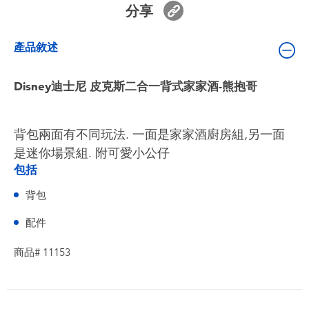
分享
嬰兒及學前玩具
產品敘述
電池
Disney迪士尼 皮克斯二合一背式家家酒-熊抱哥
任天堂 Switch
盲盒
背包兩面有不同玩法. 一面是家家酒廚房組,另一面
是迷你場景組. 附可愛小公仔
角色收藏
包括
背包
生活雜貨
配件
商品# 11153