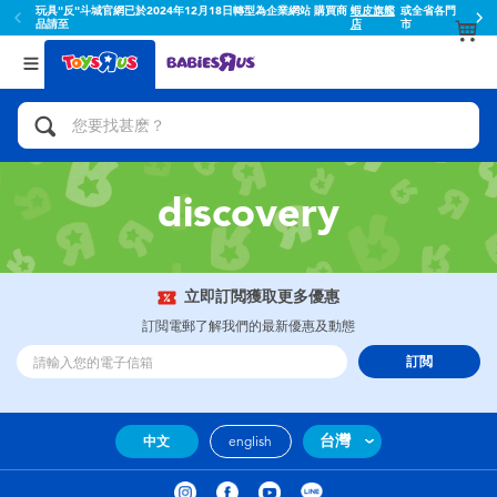
玩具"反"斗城官網已於2024年12月18日轉型為企業網站 購買商
蝦皮旗艦
或全省各門
品請至
店
市
返回
返回
分類目錄
品牌
查看所有
人氣英雄,角色扮演,射擊玩具
Toy Story玩具總動員
腳踏車,滑板車,騎乘車
Super Mario超級瑪利歐
discovery
拼砌組合及樂高LEGO
52TOYS
立即訂閲獲取更多優惠
玩具車,貨車,火車及遙控系列
Fuggler
訂閲電郵了解我們的最新優惠及動態
訂閲
手工藝,文具,蠟筆,泥膠,畫板
Miniso名創優品
娃娃, 芭比,收藏公仔
playpop
台灣
中文
english