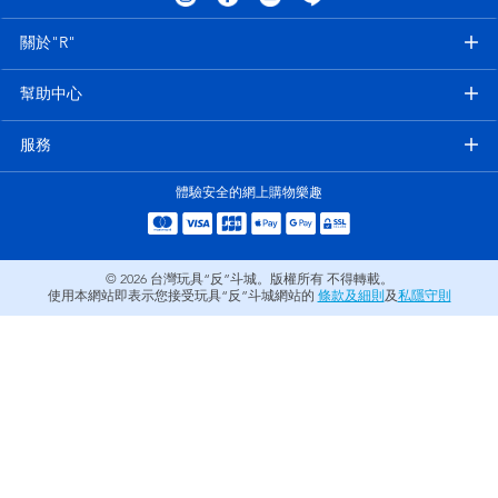
電子玩具
LEGO樂高
關於"R"
遊戲及拼圖系列
Barbie芭比
幫助中心
益智學習玩具
Disney Frozen迪士尼冰雪奇緣
服務
體驗安全的網上購物樂趣
戶外及運動用品
Marvel漫威
派對用品
NERF熱火
© 2026
台灣玩具“反”斗城。版權所有 不得轉載。
使用本網站即表示您接受玩具“反”斗城網站的
條款及細則
及
私隱守則
角色扮演及造型系列
Play-Doh培樂多
毛毛公仔玩具
夏日