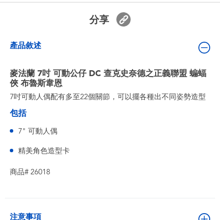
嬰兒及學前玩具
分享
電池
產品敘述
任天堂 Switch
麥法蘭 7吋 可動公仔 DC 查克史奈德之正義聯盟 蝙蝠
俠 布魯斯韋恩
盲盒
7吋可動人偶配有多至22個關節，可以擺各種出不同姿勢造型
包括
角色收藏
7" 可動人偶
生活雜貨
精美角色造型卡
商品# 26018
注意事項