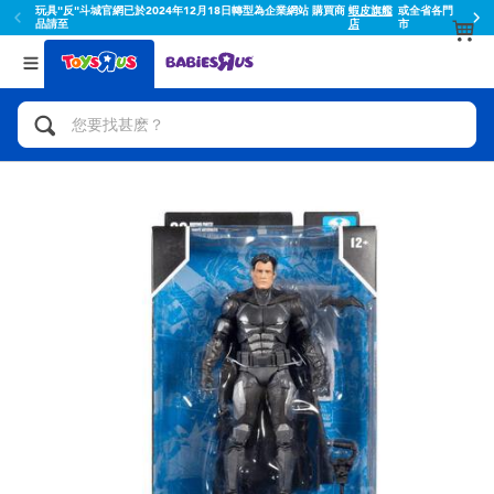
玩具"反"斗城官網已於2024年12月18日轉型為企業網站 購買商
蝦皮旗艦
或全省各門
品請至
店
市
返回
返回
分類目錄
品牌
查看所有
人氣英雄,角色扮演,射擊玩具
Toy Story玩具總動員
腳踏車,滑板車,騎乘車
Super Mario超級瑪利歐
拼砌組合及樂高LEGO
52TOYS
玩具車,貨車,火車及遙控系列
Fuggler
手工藝,文具,蠟筆,泥膠,畫板
Miniso名創優品
娃娃, 芭比,收藏公仔
playpop