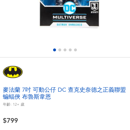
電子玩具
LEGO樂高
遊戲及拼圖系列
Barbie芭比
益智學習玩具
Disney Frozen迪士尼冰雪奇緣
戶外及運動用品
Marvel漫威
派對用品
NERF熱火
角色扮演及造型系列
Play-Doh培樂多
麥法蘭 7吋 可動公仔 DC 查克史奈德之正義聯盟
蝙蝠俠 布魯斯韋恩
毛毛公仔玩具
年齡:
12+
歲
夏日
$799