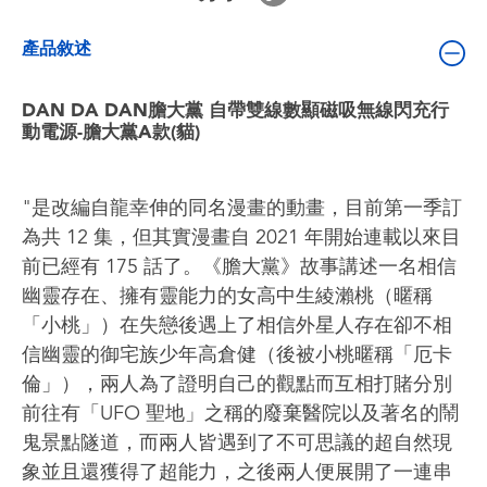
嬰兒及學前玩具
產品敘述
電池
DAN DA DAN膽大黨 自帶雙線數顯磁吸無線閃充行
動電源-膽大黨A款(貓)
任天堂 Switch
盲盒
"是改編自龍幸伸的同名漫畫的動畫，目前第一季訂
為共 12 集，但其實漫畫自 2021 年開始連載以來目
角色收藏
前已經有 175 話了。《膽大黨》故事講述一名相信
幽靈存在、擁有靈能力的女高中生綾瀨桃（暱稱
「小桃」）在失戀後遇上了相信外星人存在卻不相
生活雜貨
信幽靈的御宅族少年高倉健（後被小桃暱稱「厄卡
倫」），兩人為了證明自己的觀點而互相打賭分別
前往有「UFO 聖地」之稱的廢棄醫院以及著名的鬧
鬼景點隧道，而兩人皆遇到了不可思議的超自然現
象並且還獲得了超能力，之後兩人便展開了一連串