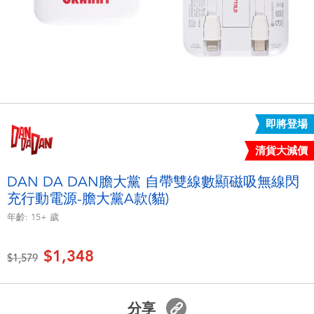
電子玩具
LEGO樂高
遊戲及拼圖系列
Barbie芭比
益智學習玩具
Disney Frozen迪士尼冰雪奇緣
戶外及運動用品
Marvel漫威
即將登場
清貨大減價
派對用品
NERF熱火
DAN DA DAN膽大黨 自帶雙線數顯磁吸無線閃
充行動電源-膽大黨A款(貓)
角色扮演及造型系列
Play-Doh培樂多
年齡:
15+
歲
毛毛公仔玩具
$1,348
價格從
至
$1,579
夏日
分享