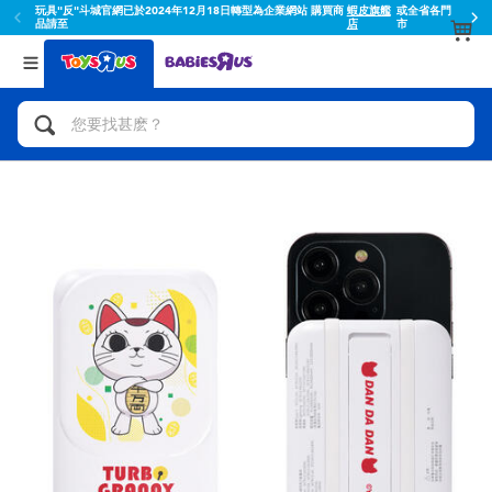
玩具"反"斗城官網已於2024年12月18日轉型為企業網站 購買商
蝦皮旗艦
或全省各門
品請至
店
市
返回
返回
分類目錄
品牌
查看所有
人氣英雄,角色扮演,射擊玩具
Toy Story玩具總動員
腳踏車,滑板車,騎乘車
Super Mario超級瑪利歐
拼砌組合及樂高LEGO
52TOYS
玩具車,貨車,火車及遙控系列
Fuggler
手工藝,文具,蠟筆,泥膠,畫板
Miniso名創優品
娃娃, 芭比,收藏公仔
playpop