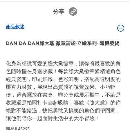
嬰兒及學前玩具
分享
電池
產品敘述
任天堂 Switch
DAN DA DAN膽大黨 徽章盲袋-立繪系列- 隨機發貨
盲盒
化身為精緻可愛的膽大黨徽章，讓你將最喜歡的角
角色收藏
色隨時擺在身邊收藏！每款膽大黨徽章皆精選角色
經典姿態，印刷細緻、色彩鮮明，搭配高透明度的
壓克力材質，展現出高質感的視覺效果。小巧輕
生活雜貨
便，適合擺放在書桌、辦公桌或展示櫃中，不論是
收藏還是拍照打卡都超吸睛。喜歡《膽大黨》的你
絕對不能錯過，快把勇敢又搞笑的角色們帶回家，
讓他們陪你一起面對生活中的大小冒險！
商品# 45295