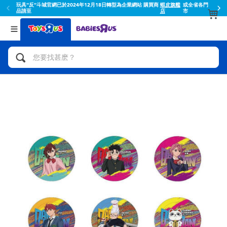
玩具"反"斗城官網已於2024年12月18日轉型為企業網站 購買商
蝦皮旗艦
或全省各門
品請至
店
市
返回
返回
分類目錄
品牌
查看所有
人氣英雄,角色扮演,射擊玩具
Toy Story玩具總動員
腳踏車,滑板車,騎乘車
Super Mario超級瑪利歐
拼砌組合及樂高LEGO
52TOYS
玩具車,貨車,火車及遙控系列
Fuggler
手工藝,文具,蠟筆,泥膠,畫板
Miniso名創優品
娃娃, 芭比,收藏公仔
playpop