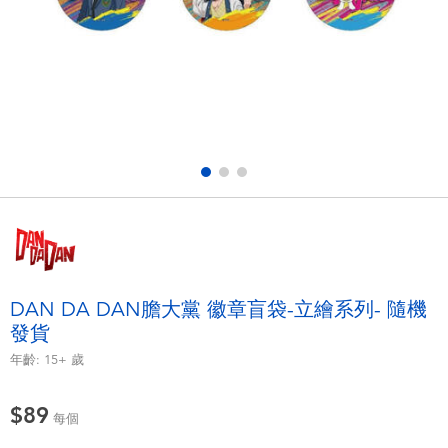
電子玩具
LEGO樂高
遊戲及拼圖系列
Barbie芭比
益智學習玩具
Disney Frozen迪士尼冰雪奇緣
戶外及運動用品
Marvel漫威
派對用品
NERF熱火
角色扮演及造型系列
Play-Doh培樂多
DAN DA DAN膽大黨 徽章盲袋-立繪系列- 隨機
發貨
毛毛公仔玩具
年齡:
15+
歲
夏日
$89
每個