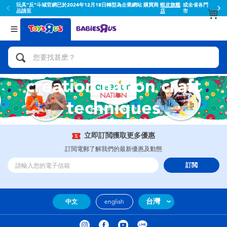
玩具"反"斗城官網已於2024年12月18日轉型為企業網站 購買商
蝦皮旗艦
或全省各門
品請至
店
市
返回
返回
分類目錄
品牌
查看所有
人氣英雄,角色扮演,射擊玩具
Toy Story玩具總動員
creation nation craft
腳踏車,滑板車,騎乘車
Super Mario超級瑪利歐
techniques
拼砌組合及樂高LEGO
52TOYS
立即訂閲獲取更多優惠
玩具車,貨車,火車及遙控系列
Fuggler
訂閲電郵了解我們的最新優惠及動態
訂閲
手工藝,文具,蠟筆,泥膠,畫板
Miniso名創優品
娃娃, 芭比,收藏公仔
playpop
台灣
中文
english