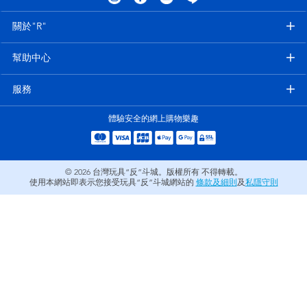
電子玩具
LEGO樂高
關於"R"
遊戲及拼圖系列
Barbie芭比
幫助中心
益智學習玩具
Disney Frozen迪士尼冰雪奇緣
服務
體驗安全的網上購物樂趣
戶外及運動用品
Marvel漫威
派對用品
NERF熱火
© 2026
台灣玩具“反”斗城。版權所有 不得轉載。
使用本網站即表示您接受玩具“反”斗城網站的
條款及細則
及
私隱守則
角色扮演及造型系列
Play-Doh培樂多
毛毛公仔玩具
夏日