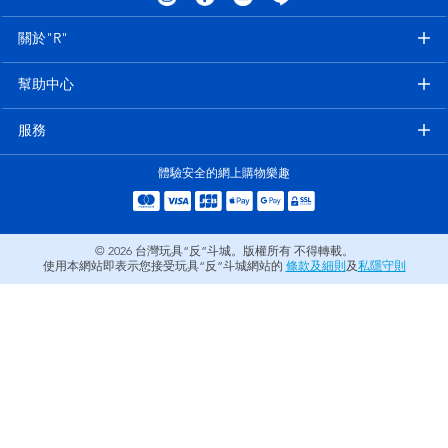
電子玩具
LEGO樂高
關於"R"
遊戲及拼圖系列
Barbie芭比
幫助中心
益智學習玩具
Disney Frozen迪士尼冰雪奇緣
服務
體驗安全的網上購物樂趣
戶外及運動用品
Marvel漫威
派對用品
NERF熱火
© 2026
台灣玩具“反”斗城。版權所有 不得轉載。
使用本網站即表示您接受玩具“反”斗城網站的
條款及細則
及
私隱守則
角色扮演及造型系列
Play-Doh培樂多
毛毛公仔玩具
夏日