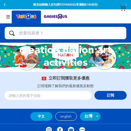
蝦皮結帳輸入折扣碼TOYSR2026享滿額$100折扣
返回
返回
分類目錄
品牌
查看所有
人氣英雄,角色扮演,射擊玩具
Toy Story玩具總動員
creation nation art
腳踏車,滑板車,騎乘車
Super Mario超級瑪利歐
activities
拼砌組合及樂高LEGO
52TOYS
立即訂閲獲取更多優惠
玩具車,貨車,火車及遙控系列
Fuggler
訂閲電郵了解我們的最新優惠及動態
訂閲
手工藝,文具,蠟筆,泥膠,畫板
Miniso名創優品
娃娃, 芭比,收藏公仔
playpop
台灣
中文
english