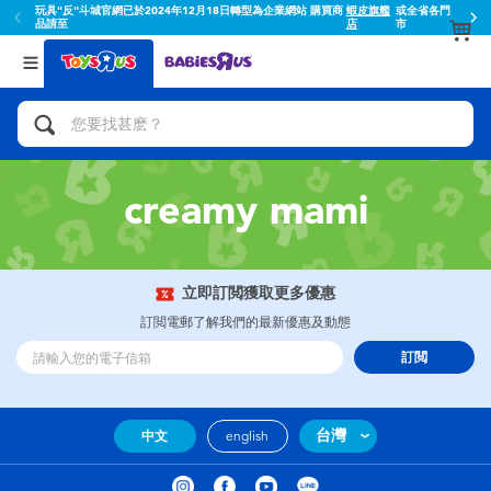
玩具"反"斗城官網已於2024年12月18日轉型為企業網站 購買商
蝦皮旗艦
或全省各門
品請至
店
市
返回
返回
分類目錄
品牌
查看所有
人氣英雄,角色扮演,射擊玩具
Toy Story玩具總動員
腳踏車,滑板車,騎乘車
Super Mario超級瑪利歐
creamy mami
拼砌組合及樂高LEGO
52TOYS
立即訂閲獲取更多優惠
玩具車,貨車,火車及遙控系列
Fuggler
訂閲電郵了解我們的最新優惠及動態
訂閲
手工藝,文具,蠟筆,泥膠,畫板
Miniso名創優品
娃娃, 芭比,收藏公仔
playpop
台灣
中文
english