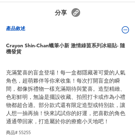
嬰兒及學前玩具
分享
電池
產品敘述
任天堂 Switch
Crayon Shin-Chan蠟筆小新 激情綠茵系列冰箱貼- 隨
機發貨
盲盒
充滿驚喜的盲盒登場！每一盒都隱藏著可愛的人氣
角色收藏
角色，超萌夥伴等你來收集！每次打開盲盒的瞬
間，都像拆禮物一樣充滿期待與驚喜。造型精緻、
生活雜貨
色彩鮮明，無論是擺設收藏、拍照打卡或作為小禮
物都超合適。部分款式還有限定造型或特別款，讓
人想一抽再抽！快來試試你的好運，把喜歡的角色
通通帶回家，打造屬於你的療癒小天地吧！
商品# 55255