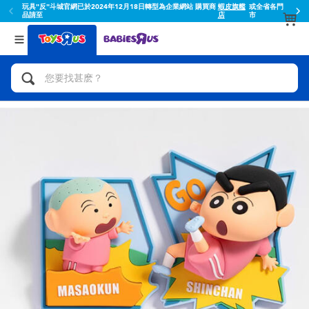
玩具"反"斗城官網已於2024年12月18日轉型為企業網站 購買商
蝦皮旗艦
或全省各門
品請至
店
市
返回
返回
分類目錄
品牌
查看所有
人氣英雄,角色扮演,射擊玩具
Toy Story玩具總動員
腳踏車,滑板車,騎乘車
Super Mario超級瑪利歐
拼砌組合及樂高LEGO
52TOYS
玩具車,貨車,火車及遙控系列
Fuggler
手工藝,文具,蠟筆,泥膠,畫板
Miniso名創優品
娃娃, 芭比,收藏公仔
playpop