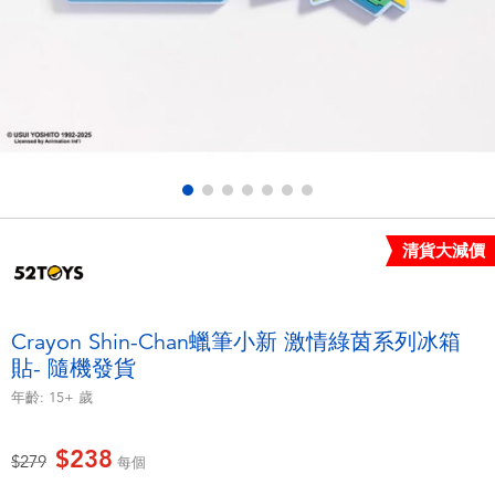
電子玩具
LEGO樂高
遊戲及拼圖系列
Barbie芭比
益智學習玩具
Disney Frozen迪士尼冰雪奇緣
戶外及運動用品
Marvel漫威
清貨大減價
派對用品
NERF熱火
角色扮演及造型系列
Play-Doh培樂多
Crayon Shin-Chan蠟筆小新 激情綠茵系列冰箱
貼- 隨機發貨
毛毛公仔玩具
年齡:
15+
歲
夏日
$238
價格從
至
$279
每個